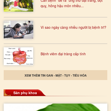
Căn bệnh "đẻ ra" ung thư đại tràng, đột
quỵ, hỏng hậu môn nhiều...
Vì sao ngày càng nhiều người bị bệnh trĩ?
Bệnh viêm đại tràng cấp tính
XEM THÊM TIN GAN - MẬT - TỤY - TIÊU HÓA
Sản phụ khoa