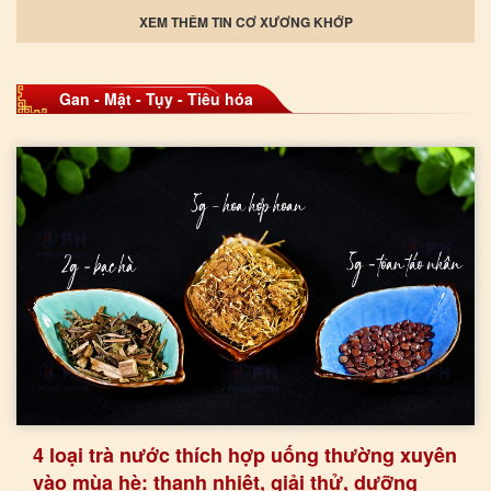
XEM THÊM TIN CƠ XƯƠNG KHỚP
Gan - Mật - Tụy - Tiêu hóa
4 loại trà nước thích hợp uống thường xuyên
vào mùa hè: thanh nhiệt, giải thử, dưỡng