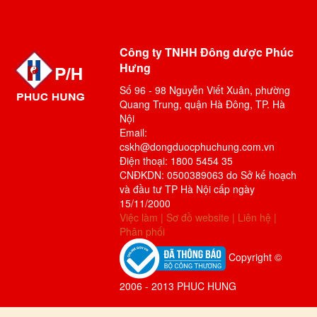
Công ty TNHH Đông dược Phúc
Hưng
Số 96 - 98 Nguyễn Viết Xuân, phường
Quang Trung, quận Hà Đông, TP. Hà
Nội
Email:
cskh@dongduocphuchung.com.vn
Điện thoại: 1800 5454 35
CNĐKDN: 0500389063 do Sở kế hoạch
và đầu tư TP Hà Nội cấp ngày
15/11/2000
Việc làm
|
Sơ đồ website
|
Liên hệ
|
Phân phối
Copyright ©
2006 - 2013 PHUC HUNG