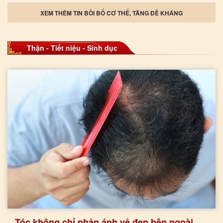
XEM THÊM TIN BỒI BỔ CƠ THỂ, TĂNG ĐỀ KHÁNG
Thận - Tiết niệu - Sinh dục
Tóc không chỉ phản ánh vẻ đẹp bên ngoài