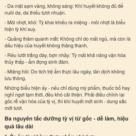
- Da mặt sạm vàng, không sáng: Khí huyết không đủ để
nuôi da, da thiếu tươi nhuận.
- 
Môi nhợt, khô: Tỳ khai khiếu ra miệng - môi nhợt là biểu
hiện tỳ khí suy.
- 
Quầng thâm quanh mắt: Không chỉ do mất ngủ, mà còn là
dấu hiệu của huyết không thăng thanh.
- 
Rêu lưỡi trắng dày, bợn nhầy: Tỳ mất khả năng vận hóa
thủy thấp - ẩm đọng sinh đàm.
- 
Miệng hôi: Do tích trệ ẩm thực lâu ngày, tân dịch không
lưu thông.
Những biểu hiện ấy - nếu chỉ dùng mỹ phẩm, thuốc bổ hay
nghỉ ngơi tạm thời, đều khó cải thiện. Phải điều chỉnh lại
gốc rễ vận hóa của tỳ vị, thì khí huyết mới sinh - dung sắc
mới tươi.
Ba nguyên tắc dưỡng tỳ vị từ gốc - dễ làm, hiệu
quả lâu dài