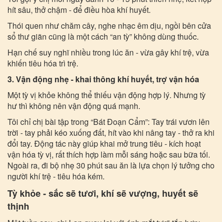
hít sâu, thở chậm - để điều hòa khí huyết.
Thói quen như chăm cây, nghe nhạc êm dịu, ngồi bên cửa
sổ thư giãn cũng là một cách “an tỳ” không dùng thuốc.
Hạn chế suy nghĩ nhiều trong lúc ăn - vừa gây khí trệ, vừa
khiến tiêu hóa trì trệ.
3. Vận động nhẹ - khai thông khí huyết, trợ vận hóa
Một tỳ vị khỏe không thể thiếu vận động hợp lý. Nhưng tỳ
hư thì không nên vận động quá mạnh.
Tôi chỉ chị bài tập trong “Bát Đoạn Cẩm”: Tay trái vươn lên
trời - tay phải kéo xuống đất, hít vào khi nâng tay - thở ra khi
đổi tay. Động tác này giúp khai mở trung tiêu - kích hoạt
vận hóa tỳ vị, rất thích hợp làm mỗi sáng hoặc sau bữa tối.
Ngoài ra, đi bộ nhẹ 30 phút sau ăn là lựa chọn lý tưởng cho
người khí trệ - tiêu hóa kém.
Tỳ khỏe - sắc sẽ tươi, khí sẽ vượng, huyết sẽ
thịnh