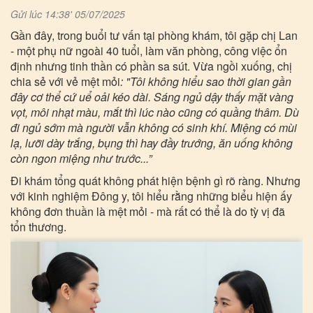
Gửi lúc 14:38' 05/07/2025
Gần đây, trong buổi tư vấn tại phòng khám, tôi gặp chị Lan
- một phụ nữ ngoài 40 tuổi, làm văn phòng, công việc ổn
định nhưng tinh thần có phần sa sút. Vừa ngồi xuống, chị
chia sẻ với vẻ mệt mỏi
: "Tôi không hiểu sao thời gian gần
đây cơ thể cứ uể oải kéo dài. Sáng ngủ dậy thấy mặt vàng
vọt, môi nhạt màu, mắt thì lúc nào cũng có quầng thâm. Dù
đi ngủ sớm mà người vẫn không có sinh khí. Miệng có mùi
lạ, lưỡi dày trắng, bụng thì hay đầy trướng, ăn uống không
còn ngon miệng như trước...”
Đi khám tổng quát không phát hiện bệnh gì rõ ràng. Nhưng
với kinh nghiệm Đông y, tôi hiểu rằng những biểu hiện ấy
không đơn thuần là mệt mỏi - mà rất có thể là do tỳ vị đã
tổn thương.