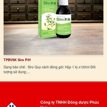
TPBVSK Siro P/H
Dạng bào chế: Siro Quy cách đóng gói: Hộp 1 lọ x120ml Đối
tượng sử dụng:...
Công ty TNHH Đông dược Phúc