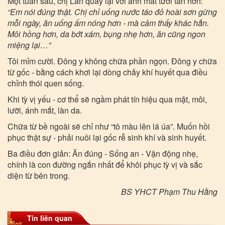
Một tuần sau, chị Lan quay lại với ánh mắt tươi tắn hơn:
“Em nói đúng thật. Chị chỉ uống nước táo đỏ hoài sơn gừng
mỗi ngày, ăn uống ấm nóng hơn - mà cảm thấy khác hẳn.
Môi hồng hơn, da bớt xám, bụng nhẹ hơn, ăn cũng ngon
miệng lại…”
Tôi mỉm cười. Đông y không chữa phần ngọn. Đông y chữa
từ gốc - bằng cách khơi lại dòng chảy khí huyết qua điều
chỉnh thói quen sống.
Khi tỳ vị yếu - cơ thể sẽ ngầm phát tín hiệu qua mặt, môi,
lưỡi, ánh mắt, làn da.
Chữa từ bề ngoài sẽ chỉ như “tô màu lên lá úa”. Muốn hồi
phục thật sự - phải nuôi lại gốc rễ sinh khí và sinh huyết.
Ba điều đơn giản: Ăn đúng - Sống an - Vận động nhẹ,
chính là con đường ngắn nhất để khôi phục tỳ vị và sắc
diện từ bên trong.
BS YHCT Phạm Thu Hằng
Tin liên quan