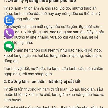
1. Ôn ấm tỳ vị bằng thực phẩm phù hợp
Tỳ sợ lạnh - thích ấm và khô ráo. Do đó, những thức ăn
sống, lạnh, nhiều dầu mỡ hay cay nóng đều có thể làm tỳ
tổn thương nặng hơn.
Tôi khuyên chị Lan mỗi ngày nấu nước gồm 5g hoài sơn +
5g táo đỏ + 5 lát gừng tươi, sắc uống ấm sau ăn. Đây là bài
thuốc dưỡng tỳ nhẹ nhàng, vừa bổ khí vừa ôn ấm, lại dễ
thực hiện tại nhà.
Thực phẩm nên chọn loại kiện tỳ như gạo nếp, bí đỏ, ngô,
khoai lang, hạt sen, hạt kê, long nhãn, mật ong, nấu mềm,
dùng ấm.
Tránh tuyệt đối: nước đá, trà lạnh, sữa lạnh, các món chiên
ngập dầu, trái cây sống lạnh.
2. Dưỡng tâm - an thần - tránh tỳ bị uất kết
Tỳ dễ bị tổn thương khi tâm trí rối loạn. Lo âu, tức giận, sầu
muộn khiến tỳ khí bị ức chế, làm giảm khả năng tiêu hóa và
sinh huyết.
Tôi gợi ý chị mỗi ngày dành 10 - 15 phút thiền nhẹ, kết hợp