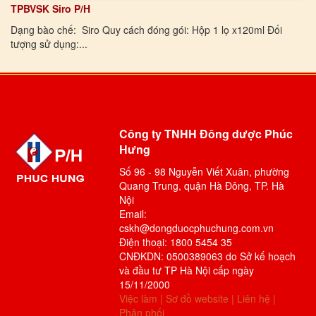
TPBVSK Siro P/H
Dạng bào chế: Siro Quy cách đóng gói: Hộp 1 lọ x120ml Đối
tượng sử dụng:...
Công ty TNHH Đông dược Phúc
Hưng
Số 96 - 98 Nguyễn Viết Xuân, phường
Quang Trung, quận Hà Đông, TP. Hà
Nội
Email:
cskh@dongduocphuchung.com.vn
Điện thoại: 1800 5454 35
CNĐKDN: 0500389063 do Sở kế hoạch
và đầu tư TP Hà Nội cấp ngày
15/11/2000
Việc làm
|
Sơ đồ website
|
Liên hệ
|
Phân phối