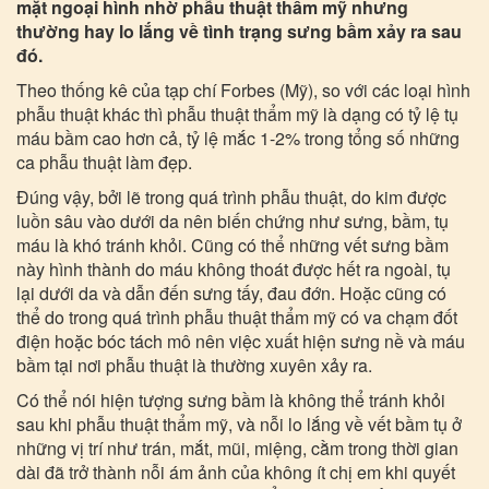
mặt ngoại hình nhờ phẫu thuật thẩm mỹ nhưng
thường hay lo lắng về tình trạng sưng bầm xảy ra sau
đó.
Theo thống kê của tạp chí Forbes (Mỹ), so với các loại hình
phẫu thuật khác thì phẫu thuật thẩm mỹ là dạng có tỷ lệ tụ
máu bầm cao hơn cả, tỷ lệ mắc 1-2% trong tổng số những
ca phẫu thuật làm đẹp.
Đúng vậy, bởi lẽ trong quá trình phẫu thuật, do kim được
luồn sâu vào dưới da nên biến chứng như sưng, bầm, tụ
máu là khó tránh khỏi. Cũng có thể những vết sưng bầm
này hình thành do máu không thoát được hết ra ngoài, tụ
lại dưới da và dẫn đến sưng tấy, đau đớn. Hoặc cũng có
thể do trong quá trình phẫu thuật thẩm mỹ có va chạm đốt
điện hoặc bóc tách mô nên việc xuất hiện sưng nề và máu
bầm tại nơi phẫu thuật là thường xuyên xảy ra.
Có thể nói hiện tượng sưng bầm là không thể tránh khỏi
sau khi phẫu thuật thẩm mỹ, và nỗi lo lắng về vết bầm tụ ở
những vị trí như trán, mắt, mũi, miệng, cằm trong thời gian
dài đã trở thành nỗi ám ảnh của không ít chị em khi quyết