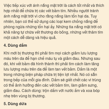
Việc tiếp xúc với ánh nắng mặt trời là cách tốt nhất và thích
hợp nhất để chữa trị các vết bầm tím. Nhiều người tránh
ánh nắng mặt trời vì cho rằng nắng làm tổn hại da. Tuy
nhiên, bạn có thể sử dụng các loại kem chống nắng để
phòng ngừa những tổn hại ấy. Những tia nắng mặt trời có
khả năng tự chữa vết thương do bỏng, những vết thâm tím
một cách dễ dàng và hiệu quả.
4. Dùng dấm
Khi mới bị thương thì phải tìm mọi cách giảm lưu lượng
máu trên da để hạn chế máu tụ và giảm đau. Nhưng sau
đó, khi vết bầm đã hình thành thì phải tìm cách làm tăng
lưu lượng máu trên da để làm tan vết bầm. Dấm là một
trong những biện pháp chữa trị tiện lợi nhất. Nó có sẵn
trong bếp của mỗi gia đình. Dấm sẽ giết chết các vi trùng
có thể ảnh hưởng đến các vết bầm tím, làm giảm sưng,
giảm đau. Cách dùng: trộn dấm với nước ấm và xoa bóp
nhẹ trên vùng bị thương.
5. Dùng dứa