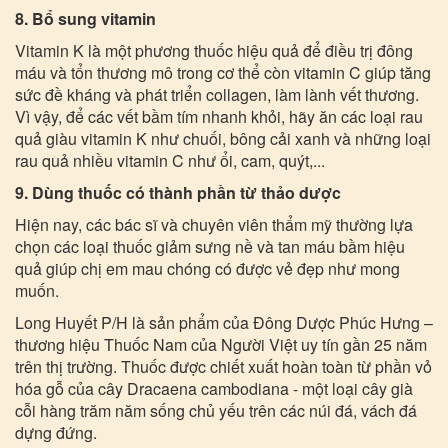
8. Bổ sung vitamin
Vitamin K là một phương thuốc hiệu quả để điều trị đông
máu và tổn thương mô trong cơ thể còn vitamin C giúp tăng
sức đề kháng và phát triển collagen, làm lành vết thương.
Vì vậy, để các vết bầm tím nhanh khỏi, hãy ăn các loại rau
quả giàu vitamin K như chuối, bông cải xanh và những loại
rau quả nhiều vitamin C như ổi, cam, quýt,...
9. Dùng thuốc có thành phần từ thảo dược
Hiện nay, các bác sĩ và chuyên viên thẩm mỹ thường lựa
chọn các loại thuốc giảm sưng nề và tan máu bầm hiệu
quả giúp chị em mau chóng có được vẻ đẹp như mong
muốn.
Long Huyết P/H là sản phẩm của Đông Dược Phúc Hưng –
thương hiệu Thuốc Nam của Người Việt uy tín gần 25 năm
trên thị trường. Thuốc được chiết xuất hoàn toàn từ phần vỏ
hóa gỗ của cây Dracaena cambodiana - một loại cây già
cỗi hàng trăm năm sống chủ yếu trên các núi đá, vách đá
dựng đứng.