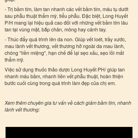
- Trị bầm tím, làm tan nhanh các vết bầm tím, máu tụ dưới
sau phẫu thuật thẩm mỹ, tiểu phẫu. Đặc biệt, Long Huyết
P/H mang lại hiệu quả cao đối với những vết bầm tím lâu
tan tại vùng mặt, bắp chân, mông hay cánh tay.
- Thúc đẩy quá trình lên da non. Giúp vết loét, trầy xước,
mau lành vết thương, vết thương hở ngoài da mau lành,
chóng "liền miệng", hạn chế để lại sẹo xấu, sẹo lồi mất
thẩm mỹ.
Việc sử dụng thuốc thảo dược Long Huyết PH/ giúp tan
nhanh máu bầm, nhanh liền vết phẫu thuật, hoàn thiện
bước cuối cùng trong quá trình làm đẹp của chị em.
Xem thêm chuyên gia tư vấn về cách giảm bầm tím, nhanh
lành vết thương: