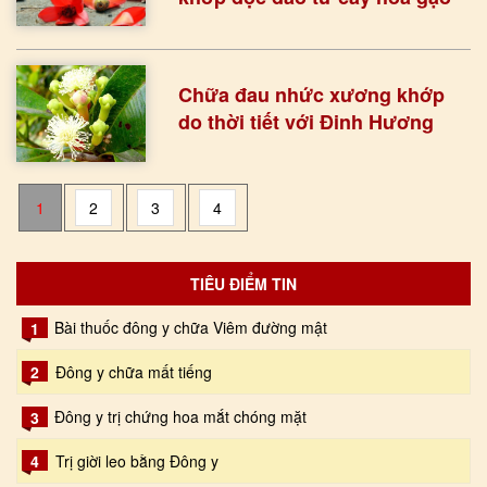
Chữa đau nhức xương khớp
do thời tiết với Đinh Hương
1
2
3
4
TIÊU ĐIỂM TIN
Bài thuốc đông y chữa Viêm đường mật
1
2
Đông y chữa mất tiếng
Đông y trị chứng hoa mắt chóng mặt
3
4
Trị giời leo bằng Đông y