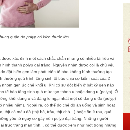
bụng quặn do polyp có kích thước lớn
 được xác định một cách chắc chắn nhưng có nhiều tài liệu và
 hình thành polyp đại tràng. Nguyên nhân được coi là chủ yếu
à do đột biến gen làm phát triển tế bào không bình thường tạo
nh thường quá trình tăng sinh tế bào chịu sự kiểm soát của 2
nhóm gen ức chế khối u. Khi có sự đột biến ở bất kỳ gen nào
cho tế bào tăng sinh quá mức tạo thành u hoặc dạng u (polyp). Ở
hững khối dạng u và đáng lo ngại nhất một số dạng u đó (polyp)
 có nhiều năm). Ngoài ra, có thể do chế độ ăn uống và sinh hoạt
 thịt có màu đỏ (thịt bò, trâu, thịt chó…) hoặc ăn ít rau, quả,
 những yếu tố nguy cơ gây nên polyp đại tràng. Những người
đại trực tràng mạn tính... có thể được xem như một trong những