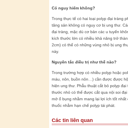
Có nguy hiểm không?
Trong thực tế có hai loại polyp đại tràng 
tăng sản không có nguy cơ bị ung thư. Cá
đại tràng, mặc dù cơ bản các u tuyến khô
kích thước lớn có nhiều khả năng trở thàn
2cm) có thể có những vùng nhỏ bị ung th
này.
Nguyên tắc điều trị như thế nào?
Trong trường hợp có nhiều polyp hoặc pol
máu, nôn, buồn nôn…) cần được được hội
hiện ung thư. Phẫu thuật cắt bỏ polyp đại 
thước nhỏ có thể được cắt qua nội soi đại
mở ổ bụng nhằm mang lại lợi ích tốt nhất 
thuốc nhằm hạn chế polyp tái phát.
Các tin liên quan