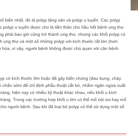
phổ biến nhất, đó là polyp tăng sản và polyp u tuyến. Các polyp
c polyp u tuyến được cho là tiền thân cho hầu hết bệnh ung thư
ng phải bao giờ cũng trở thành ung thư, nhưng các khối polyp có
h ung thư và một số những polyp với kích thước rất lớn (hơn
ư hóa.,vì vậy, người bệnh không được chủ quan với căn bệnh
yp có kích thước lớn hoặc đã gây biến chứng (đau bụng, chảy
 chẩn sớm để chỉ định phẫu thuật cắt bỏ, nhằm ngăn ngừa xuất
tràng, hiện nay có nhiều kỹ thuật khác nhau, nếu khối u kích
 tràng. Trong các trường hợp khối u lớn có thể mổ nội soi hay mổ
cho người bệnh. Sau khi đã loại bỏ polyp có thể sử dụng một số