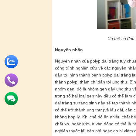
Có thể có đau 
Nguyên nhân
Nguyên nhân của polyp đại tràng tuy chưa
công trình nghiên cứu về các nguyên nhân
dẫn tới hình thành bệnh polyp đại tràng l
thành polyp, thậm chí dẫn tới ung thư. Bì
nhóm gen, đó là nhóm gen gây ung thư và 
trong số hai loại gen này đều có thể làm 
đại tràng sự tăng sinh này sẽ tạo thành n
có thể trở thành ung thư (về lâu dài, cần
không hợp lý. Khi chế độ ăn nhiều chất béo,
chất xơ, hoặc lười, ít vận động có thể là
nghiện thuốc lá, béo phì hoặc do bị viêm 