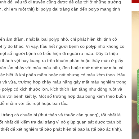
ạnh đó, yếu tố di truyền cũng được đề cập tới ở những trường
 chị em ruột thịt) bị polyp đại tràng dẫn đến polyp mang tính
ến âm thầm, nhất là loại polyp nhỏ, chỉ phát hiện khi tình cờ
một lý do khác. Vì vậy, hầu hết người bệnh có polyp nhỏ không có
một số người bệnh có biểu hiện đi ngoài ra máu. Đây là triệu
 thành vệt hay loang ra trên khuôn phân hoặc thấy máu ở giấy
 phân lẫn nhày với máu màu nâu, đen hoặc nhờ nhờ như máu cá
 Đặc biệt là khi phân mềm hoặc nát nhưng có máu kèm theo. Hầu
ẹ và vừa, trường hợp chảy máu nặng gây mất máu nghiêm trọng
 polyp có kích thước lớn, kích thích làm tăng nhu động ruột và
ầm với bệnh kiết lỵ. Một số trường hợp đau bụng kèm theo buồn
t dễ nhầm với tắc ruột hoặc bán tắc.
 tràng có chuẩn bị (thụt tháo và thuốc cản quang), tốt nhất là
tốt nhất để kiểm tra đại tràng vì nó giúp quan sát được toàn bộ
thiết để xét nghiệm tế bào phát hiện tế bào lạ (tế bào ác tính).