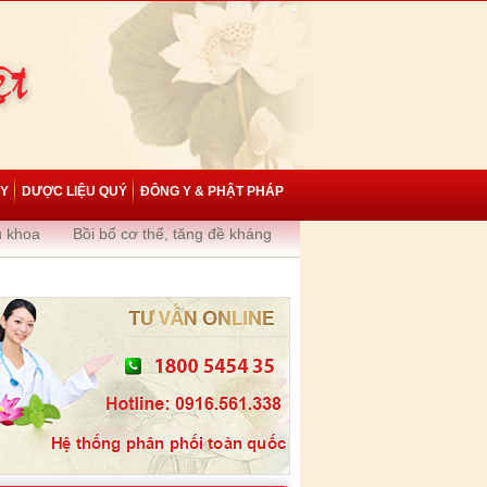
 Y
DƯỢC LIỆU QUÝ
ĐÔNG Y & PHẬT PHÁP
ụ khoa
Bồi bổ cơ thể, tăng đề kháng