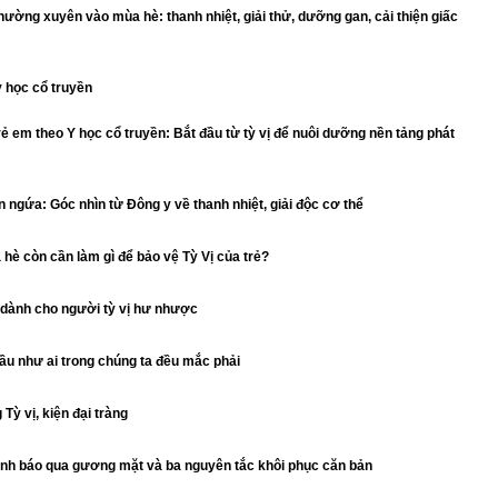
thường xuyên vào mùa hè: thanh nhiệt, giải thử, dưỡng gan, cải thiện giấc
y học cổ truyền
 em theo Y học cổ truyền: Bắt đầu từ tỳ vị để nuôi dưỡng nền tảng phát
 ngứa: Góc nhìn từ Đông y về thanh nhiệt, giải độc cơ thể
 hè còn cần làm gì để bảo vệ Tỳ Vị của trẻ?
 dành cho người tỳ vị hư nhược
ầu như ai trong chúng ta đều mắc phải
Tỳ vị, kiện đại tràng
cảnh báo qua gương mặt và ba nguyên tắc khôi phục căn bản