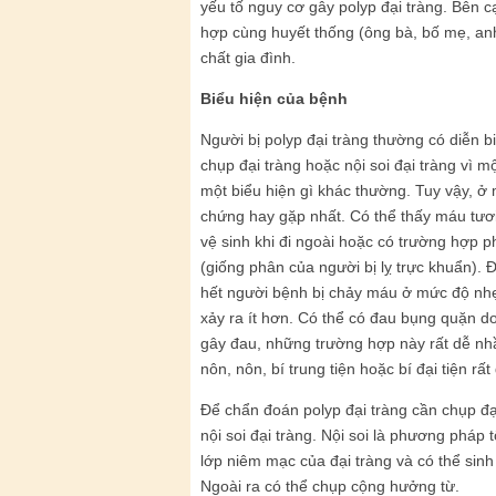
yếu tố nguy cơ gây polyp đại tràng. Bên c
hợp cùng huyết thống (ông bà, bố mẹ, anh,
chất gia đình.
Biểu hiện của bệnh
Người bị polyp đại tràng thường có diễn bi
chụp đại tràng hoặc nội soi đại tràng vì 
một biểu hiện gì khác thường. Tuy vậy, ở 
chứng hay gặp nhất. Có thể thấy máu tươi
vệ sinh khi đi ngoài hoặc có trường hợp
(giống phân của người bị lỵ trực khuẩn).
hết người bệnh bị chảy máu ở mức độ nh
xảy ra ít hơn. Có thể có đau bụng quặn do
gây đau, những trường hợp này rất dễ nh
nôn, nôn, bí trung tiện hoặc bí đại tiện rấ
Để chẩn đoán polyp đại tràng cần chụp đại
nội soi đại tràng. Nội soi là phương pháp 
lớp niêm mạc của đại tràng và có thể sinh 
Ngoài ra có thể chụp cộng hưởng từ.