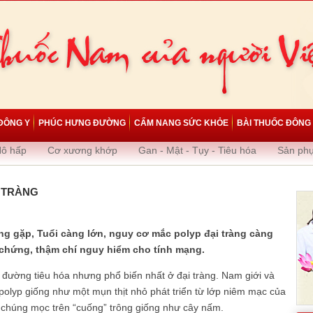
ĐÔNG Y
PHÚC HƯNG ĐƯỜNG
CẨM NANG SỨC KHỎE
BÀI THUỐC ĐÔNG
Hô hấp
Cơ xương khớp
Gan - Mật - Tụy - Tiêu hóa
Sản ph
 TRÀNG
ờng gặp, Tuổi càng lớn, nguy cơ mắc polyp đại tràng càng
 chứng, thậm chí nguy hiểm cho tính mạng.
ong đường tiêu hóa nhưng phổ biến nhất ở đại tràng. Nam giới và
c polyp giống như một mụn thịt nhỏ phát triển từ lớp niêm mạc của
hi chúng mọc trên “cuống” trông giống như cây nấm.