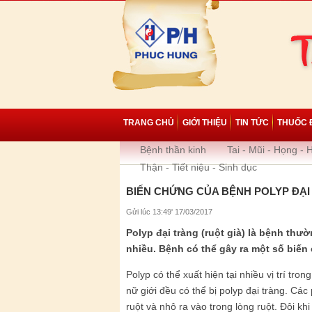
TRANG CHỦ
GIỚI THIỆU
TIN TỨC
THUỐC 
Bệnh thần kinh
Tai - Mũi - Họng - 
Thận - Tiết niệu - Sinh dục
BIẾN CHỨNG CỦA BỆNH POLYP ĐẠI
Gửi lúc 13:49' 17/03/2017
Polyp đại tràng (ruột già) là bệnh thư
nhiều. Bệnh có thể gây ra một số biến
Polyp có thể xuất hiện tại nhiều vị trí tr
nữ giới đều có thể bị polyp đại tràng. Cá
ruột và nhô ra vào trong lòng ruột. Đôi k