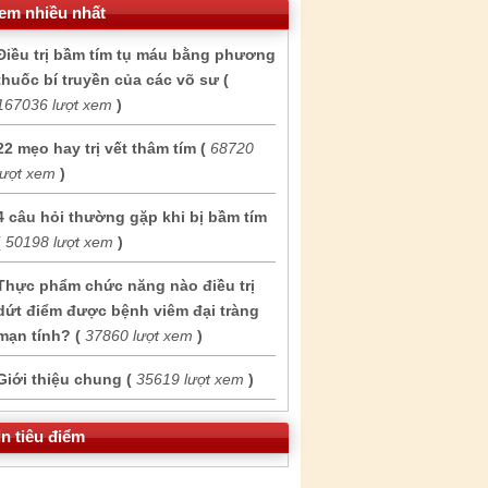
em nhiều nhất
Điều trị bầm tím tụ máu bằng phương
thuốc bí truyền của các võ sư (
167036 lượt xem
)
22 mẹo hay trị vết thâm tím (
68720
lượt xem
)
4 câu hỏi thường gặp khi bị bầm tím
(
50198 lượt xem
)
Thực phẩm chức năng nào điều trị
dứt điểm được bệnh viêm đại tràng
mạn tính? (
37860 lượt xem
)
Giới thiệu chung (
35619 lượt xem
)
in tiêu điểm