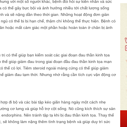
. Nhưng với một số người khác, bệnh đòi hỏi sự kiên nhẫn và sức
ua có thể gây bực bội và ảnh hưởng nhiều tới chất lượng sống
nh và sẽ nặng dần theo thời gian. Những hoạt động đơn giản
ngủ có thể bị bị hạn chế, thậm chí không thể thực hiện. Bệnh có
ân hoặc mất cảm giác một phần hoặc hoàn toàn ở chân bị ảnh
 trị có thể giúp bạn kiểm soát các giai đoạn đau thần kinh tọa
ó thể giúp giảm đau trong giai đoạn đầu đau thần kinh tọa mạn
 thể có lợi. Tiêm steroid ngoài màng cứng có thể giúp giảm
thể giảm đau tạm thời. Nhưng nhớ rằng cần tích cực vận động cơ
t hợp đi bộ và các bài tập kéo giãn hàng ngày một cách nhẹ
ờng cơ lưng và giúp hỗ trợ cột sống. Nó cũng kích thích sự sản
 endorphins. Nên tránh tập tạ khi bị đau thần kinh tọa. Thay thế
, sẽ không làm nặng thêm tình trạng bệnh và giúp duy trì sức