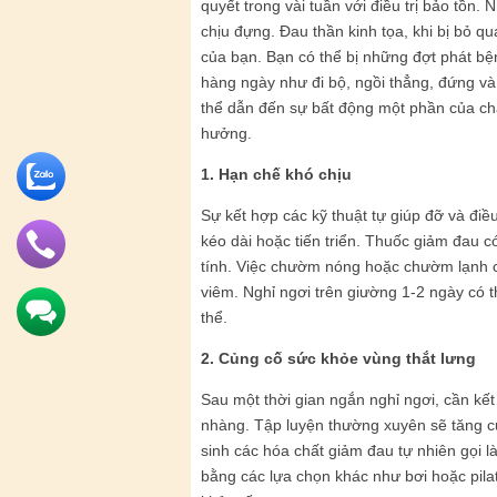
quyết trong vài tuần với điều trị bảo tồn
chịu đựng. Đau thần kinh tọa, khi bị bỏ q
của bạn. Bạn có thể bị những đợt phát bệ
hàng ngày như đi bộ, ngồi thẳng, đứng và 
thể dẫn đến sự bất động một phần của ch
hưởng.
1. Hạn chế khó chịu
Sự kết hợp các kỹ thuật tự giúp đỡ và điều
kéo dài hoặc tiến triển. Thuốc giảm đau c
tính. Việc chườm nóng hoặc chườm lạnh có
viêm. Nghỉ ngơi trên giường 1-2 ngày có 
thể.
2. Củng cố sức khỏe vùng thắt lưng
Sau một thời gian ngắn nghỉ ngơi, cần kế
nhàng. Tập luyện thường xuyên sẽ tăng cư
sinh các hóa chất giảm đau tự nhiên gọi là
bằng các lựa chọn khác như bơi hoặc pilat