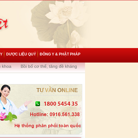
 Y
DƯỢC LIỆU QUÝ
ĐÔNG Y & PHẬT PHÁP
ụ khoa
Bồi bổ cơ thể, tăng đề kháng