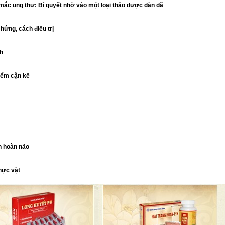
ắc ung thư: Bí quyết nhờ vào một loại thảo dược dân dã
hứng, cách điều trị
nh
iểm cận kề
n hoàn não
thực vật