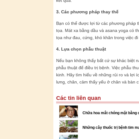
kết quả.
3. Các phương pháp thay thế
Bạn có thể được lợi từ các phương pháp th
tọa. Mát xa bằng dầu và asana yoga có th
tọa như đau, cứng, khó khăn trong việc đi 
4. Lựa chọn phẫu thuật
Nếu bạn không thấy bất cứ sự khác biệt nà
phẫu thuật để điều trị bệnh. Việc phẫu thu
kinh. Hãy tìm hiểu về những rủi ro và lợi 
lưng, chân, cảm thấy yếu ở chân và bàn 
Các tin liên quan
Chữa hoa mắt chóng mặt bằng cá
Những cây thuốc trị bệnh tim m