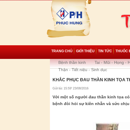
TRANG CHỦ
GIỚI THIỆU
TIN TỨC
THUỐC 
Bệnh thần kinh
Tai - Mũi - Họng - 
Thận - Tiết niệu - Sinh dục
KHẮC PHỤC ĐAU THẦN KINH TỌA T
Gửi lúc 15:59' 23/08/2016
Với một số người đau thần kinh tọa có
bệnh đòi hỏi sự kiên nhẫn và sức chị