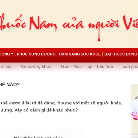
ĐÔNG Y
PHÚC HƯNG ĐƯỜNG
CẨM NANG SỨC KHỎE
BÀI THUỐC ĐÔNG
Hô hấp
Cơ xương khớp
Gan - Mật - Tụy - Tiêu hóa
Sản ph
HẾ NÀO?
 thể được điều trị dễ dàng. Nhưng với một số người khác,
u đựng. Vậy có cách gì để khắc phục?