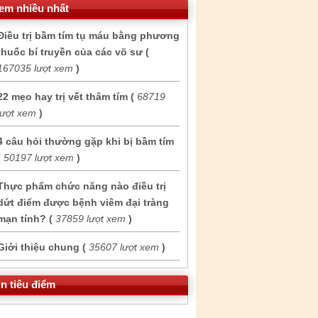
em nhiều nhất
Điều trị bầm tím tụ máu bằng phương
thuốc bí truyền của các võ sư (
167035 lượt xem
)
22 mẹo hay trị vết thâm tím (
68719
lượt xem
)
4 câu hỏi thường gặp khi bị bầm tím
(
50197 lượt xem
)
Thực phẩm chức năng nào điều trị
dứt điểm được bệnh viêm đại tràng
mạn tính? (
37859 lượt xem
)
Giới thiệu chung (
35607 lượt xem
)
in tiêu điểm