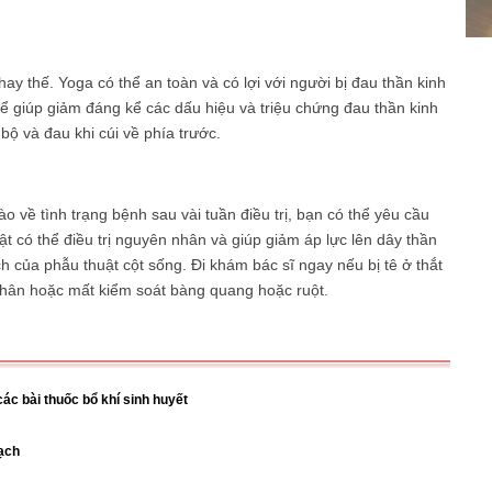
ay thế. Yoga có thể an toàn và có lợi với người bị đau thần kinh
ể giúp giảm đáng kể các dấu hiệu và triệu chứng đau thần kinh
bộ và đau khi cúi về phía trước.
o về tình trạng bệnh sau vài tuần điều trị, bạn có thể yêu cầu
ật có thể điều trị nguyên nhân và giúp giảm áp lực lên dây thần
ích của phẫu thuật cột sống. Đi khám bác sĩ ngay nếu bị tê ở thắt
chân hoặc mất kiểm soát bàng quang hoặc ruột.
c bài thuốc bổ khí sinh huyết
ạch