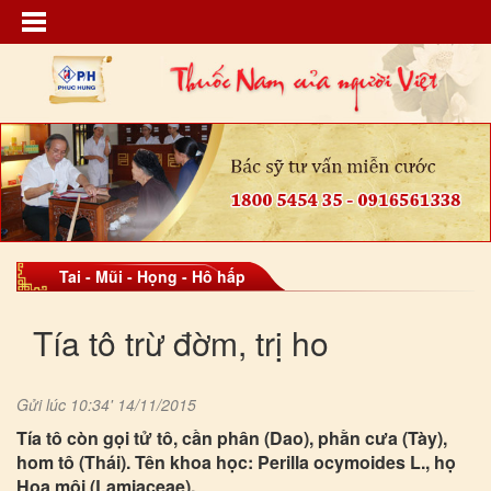
Tai - Mũi - Họng - Hô hấp
Tía tô trừ đờm, trị ho
Gửi lúc 10:34' 14/11/2015
Tía tô còn gọi tử tô, cần phân (Dao), phằn cưa (Tày),
hom tô (Thái). Tên khoa học: Perilla ocymoides L., họ
Hoa môi (Lamiaceae).