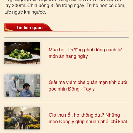
lấy 200ml. Chia uống 3 lần trong ngày. Trị ho hen có đờm,
tức ngực khí ngược.
Tin liên quan
Mùa hè - Dưỡng phổi đúng cách từ
món ăn hằng ngày
Giải mã viêm phế quản mạn tính dưới
góc nhìn Đông - Tây y
Gió thu nổi, ho không dứt? Những
mẹo Đông y giúp nhuận phế, chỉ khái