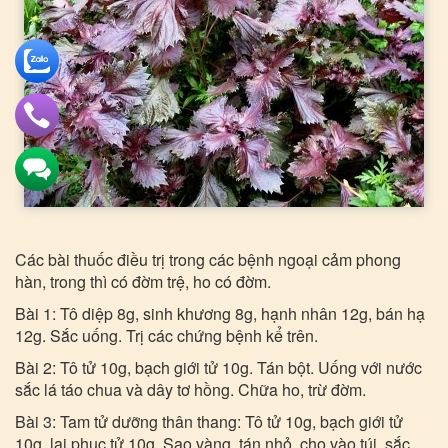
Các bài thuốc điều trị trong các bệnh ngoại cảm phong
hàn, trong thì có đờm trệ, ho có đờm.
Bài 1: Tô diệp 8g, sinh khương 8g, hạnh nhân 12g, bán hạ
12g. Sắc uống. Trị các chứng bệnh kể trên.
Bài 2: Tô tử 10g, bạch giới tử 10g. Tán bột. Uống với nước
sắc lá táo chua và dây tơ hồng. Chữa ho, trừ đờm.
Bài 3: Tam tử dưỡng thân thang: Tô tử 10g, bạch giới tử
10g, lai phục tử 10g. Sao vàng, tán nhỏ, cho vào túi, sắc