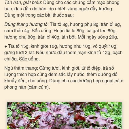
Tán hàn, giải biểu
: Dùng cho các chứng cảm mạo phong
hàn, đau đầu do hàn, do nhiệt, vùng ngực đầy trướng.
Dùng một trong các bài thuốc sau:
Dùng thang hương tô
: Tía tô 8g, hương phụ 8g, trần bì 6g,
cam thảo 4g. Sắc uống. Hoặc tía tô 80g, cà gai leo 80g,
hương phụ 80g, trần bì 40g. tán bột. Mỗi ngày uống 20g.
+ Tía tô 15g, kinh giới 10g, hương nhu 10g, vỏ quýt 10g,
gừng tươi 3 lát. Nếu nhức đầu thêm mạn kinh tử 12g, bạch
chỉ 8g. Sắc uống.
Ngũ thầm thang: Gừng tươi, kinh giới, tử tô diệp, trà số
lượng thích hợp cùng đem sắc lấy nước, thêm đường đỏ
khuấy đều, cho uống. Dùng cho các trường hợp ngoại cảm
phong hàn (cảm cúm).