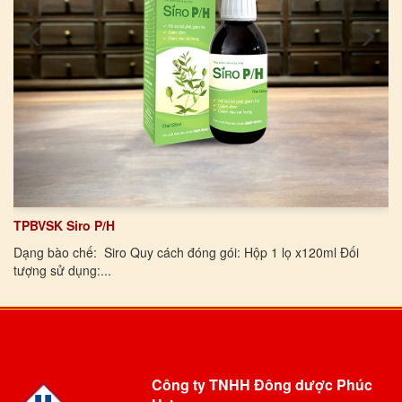
TPBVSK Siro P/H
Dạng bào chế: Siro Quy cách đóng gói: Hộp 1 lọ x120ml Đối
tượng sử dụng:...
Công ty TNHH Đông dược Phúc