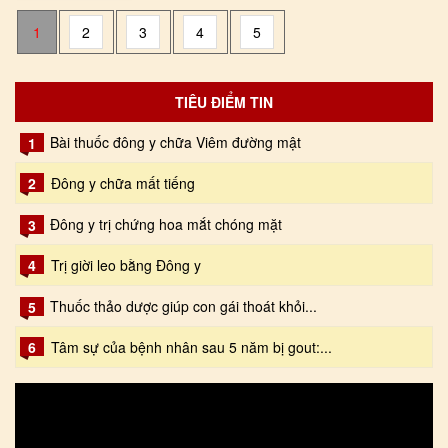
1
2
3
4
5
TIÊU ĐIỂM TIN
Bài thuốc đông y chữa Viêm đường mật
1
2
Đông y chữa mất tiếng
Đông y trị chứng hoa mắt chóng mặt
3
4
Trị giời leo bằng Đông y
Thuốc thảo dược giúp con gái thoát khỏi...
5
6
Tâm sự của bệnh nhân sau 5 năm bị gout:...