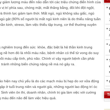
uy giảm lượng máu đến não dẫn tới các triệu chứng điển hình của
vị trí phía sau, chóng mặt, mất thăng bằng, đôi khi đột ngột,
 và thính lực giảm tạm thời. Mất ngủ, ngủ không sâu giấc, ngủ
gủ gật (80% số người bị mất ngủ kinh niên là do thiểu năng tuần
ần kinh, stress, làm việc thiếu tập trung, cơ thể thường xuyên
nghiêm trọng đến sức khỏe, đặc biệt là hệ thần kinh trung
ng nề hơn đó là nhồi máu não, bệnh nhân có thể tử vong do suy
hồi máu cấp tính, phù não. Chính vì vậy người bệnh cần phải
để tránh những biến chứng nặng nề mà nó gây ra.
o hiện nay chủ yếu là do các mạch máu bị hẹp do xơ vữa động
p ở tuổi trung niên và người già, những người lao động trí óc
 Sinh viên ôn thi, doanh nhân, chính trị gia làm việc với cường
T
ng máu đến não để làm việc hiệu quả.