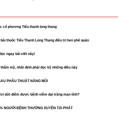
c cổ phương Tiểu thanh long thang
bài thuốc Tiểu Thanh Long Thang điều trị hen phế quản
ọc ngay bài viết này!
 thẩm mỹ, nhất định phải đọc kỹ những điều này
 SAU PHẪU THUẬT NÂNG MŨI
rị dứt điểm được bệnh viêm đại tràng mạn tính?
80% NGƯỜI BỆNH THƯỜNG XUYÊN TÁI PHÁT
!