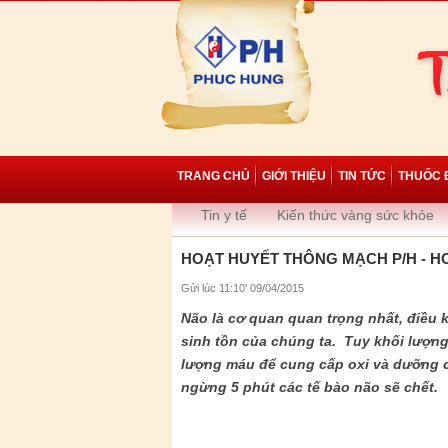
TRANG CHỦ
GIỚI THIỆU
TIN TỨC
THUỐC 
Tin y tế
Kiến thức vàng sức khỏe
HOẠT HUYẾT THÔNG MẠCH P/H - H
Gửi lúc 11:10' 09/04/2015
Não là cơ quan quan trọng nhất, điều 
sinh tồn của chúng ta. Tuy khối lượng
lượng máu để cung cấp oxi và dưỡng c
ngừng 5 phút các tế bào não sẽ chết.