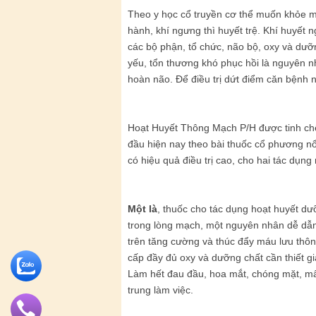
Theo y học cổ truyền cơ thể muốn khỏe mạ
hành, khí ngưng thì huyết trệ. Khí huyết n
các bộ phận, tổ chức, não bộ, oxy và dưỡ
yếu, tổn thương khó phục hồi là nguyên 
hoàn não. Để điều trị dứt điểm căn bệnh 
Hoạt Huyết Thông Mạch P/H được tinh chế
đầu hiện nay theo bài thuốc cổ phương nổ
có hiệu quả điều trị cao, cho hai tác dụng n
Một là
, thuốc cho tác dụng hoạt huyết d
trong lòng mạch, một nguyên nhân dễ dẫn 
trên tăng cường và thúc đẩy máu lưu thô
cấp đầy đủ oxy và dưỡng chất cần thiết g
Làm hết đau đầu, hoa mắt, chóng mặt, mất
trung làm việc.