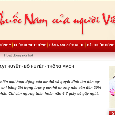
ĐÔNG Y
PHÚC HƯNG ĐƯỜNG
CẨM NANG SỨC KHỎE
BÀI THUỐC ĐÔNG
Hoạt động nổi bật
OẠT HUYẾT - BỔ HUYẾT - THÔNG MẠCH
khiển mọi hoạt động của cơ thể và quyết định lớn đến sự
 chỉ bằng 2% trọng lượng cơ thể nhưng não cần đến 20%
hất. Chỉ cần ngưng tuần hoàn não 6-7 giây sẽ gây ngất,
X