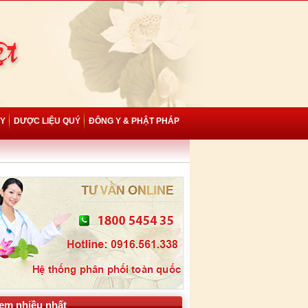
 Y
DƯỢC LIỆU QUÝ
ĐÔNG Y & PHẬT PHÁP
em nhiều nhất