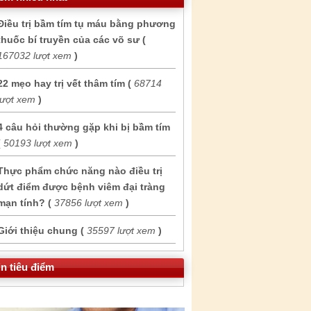
Điều trị bầm tím tụ máu bằng phương
thuốc bí truyền của các võ sư (
167032 lượt xem
)
22 mẹo hay trị vết thâm tím (
68714
lượt xem
)
4 câu hỏi thường gặp khi bị bầm tím
(
50193 lượt xem
)
Thực phẩm chức năng nào điều trị
dứt điểm được bệnh viêm đại tràng
mạn tính? (
37856 lượt xem
)
Giới thiệu chung (
35597 lượt xem
)
in tiêu điểm