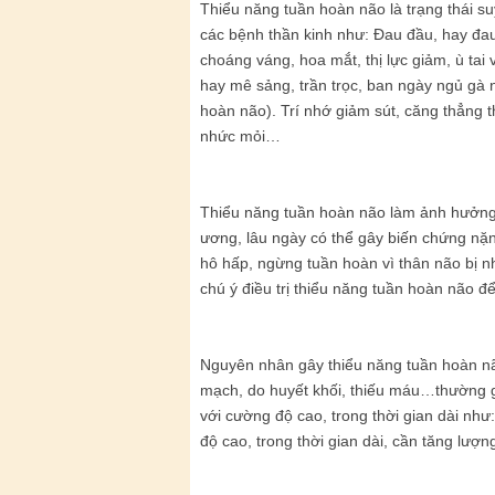
Thiểu năng tuần hoàn não là trạng thái s
các bệnh thần kinh như: Đau đầu, hay đau 
choáng váng, hoa mắt, thị lực giảm, ù tai
hay mê sảng, trần trọc, ban ngày ngủ gà n
hoàn não). Trí nhớ giảm sút, căng thẳng th
nhức mỏi…
Thiểu năng tuần hoàn não làm ảnh hưởng 
ương, lâu ngày có thể gây biến chứng nặ
hô hấp, ngừng tuần hoàn vì thân não bị n
chú ý điều trị thiểu năng tuần hoàn não 
Nguyên nhân gây thiểu năng tuần hoàn nã
mạch, do huyết khối, thiếu máu…thường gặ
với cường độ cao, trong thời gian dài như:
độ cao, trong thời gian dài, cần tăng lượ