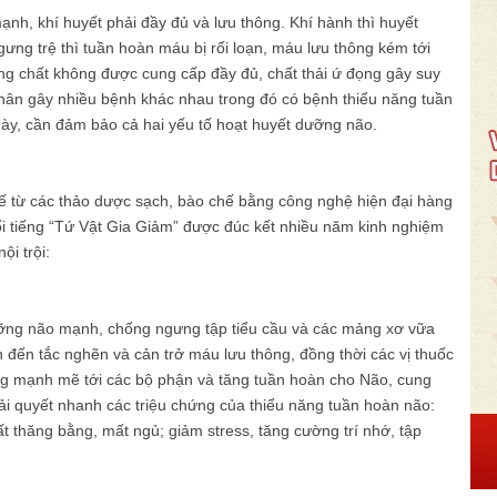
nh, khí huyết phải đầy đủ và lưu thông. Khí hành thì huyết
gưng trệ thì tuần hoàn máu bị rối loạn, máu lưu thông kém tới
ng chất không được cung cấp đầy đủ, chất thải ứ đọng gây suy
nhân gây nhiều bệnh khác nhau trong đó có bệnh thiểu năng tuần
này, cần đảm bảo cả hai yếu tố hoạt huyết dưỡng não.
 từ các thảo dược sạch, bào chế bằng công nghệ hiện đại hàng
i tiếng “Tứ Vật Gia Giảm” được đúc kết nhiều năm kinh nghiệm
ội trội:
ưỡng não mạnh, chống ngưng tập tiểu cầu và các mảng xơ vữa
đến tắc nghẽn và cản trở máu lưu thông, đồng thời các vị thuốc
ng mạnh mẽ tới các bộ phận và tăng tuần hoàn cho Não, cung
iải quyết nhanh các triệu chứng của thiểu năng tuần hoàn não:
 thăng bằng, mất ngủ; giảm stress, tăng cường trí nhớ, tập