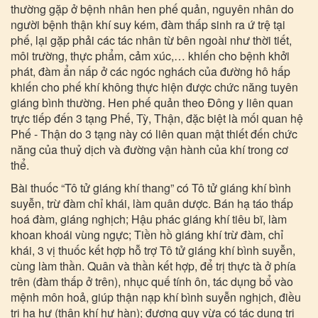
thường gặp ở bệnh nhân hen phế quản, nguyên nhân do
người bệnh thận khí suy kém, đàm thấp sinh ra ứ trệ tại
phế, lại gặp phải các tác nhân từ bên ngoài như thời tiết,
môi trường, thực phẩm, cảm xúc,… khiến cho bệnh khởi
phát, đàm ẩn nấp ở các ngóc nghách của đường hô hấp
khiến cho phế khí không thực hiện được chức năng tuyên
giáng bình thường. Hen phế quản theo Đông y liên quan
trực tiếp đến 3 tạng Phế, Tỳ, Thận, đặc biệt là mối quan hệ
Phế - Thận do 3 tạng này có liên quan mật thiết đến chức
năng của thuỷ dịch và đường vận hành của khí trong cơ
thể.
Bài thuốc “Tô tử giáng khí thang” có Tô tử giáng khí bình
suyễn, trừ đàm chỉ khái, làm quân dược. Bán hạ táo thấp
hoá đàm, giáng nghịch; Hậu phác giáng khí tiêu bĩ, làm
khoan khoái vùng ngực; Tiền hồ giáng khí trừ đàm, chỉ
khái, 3 vị thuốc kết hợp hỗ trợ Tô tử giáng khí bình suyễn,
cùng làm thần. Quân và thần kết hợp, để trị thực tà ở phía
trên (đàm thấp ở trên), nhục quế tính ôn, tác dụng bổ vào
mệnh môn hoả, giúp thận nạp khí bình suyễn nghịch, điều
trị hạ hư (thận khí hư hàn); đương quy vừa có tác dụng trị