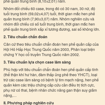
phế quản trung bình (8,10±2,01) năm.
Nhóm đối chiếu 60 case, trong đó có 30 nam, 30 nữ, độ
tuổi trung bình (59,02±4,07) tuổi, thời gian mắc hen phế
quản trung bình (7,90±3,07) năm. Nhóm nghiên cứu và
nhóm đối chiếu có số tuổi trung bình, thời gian mắc hen
phế quản trung bình xấp xỉ tương đương, sai số không lớn.
2. Tiêu chuẩn chẩn đoán
Căn cứ theo tiêu chuẩn chẩn đoán hen phế quản cấp của
Hội Hô Hấp Học Trung Quốc năm 2003, Phân loại biện
chứng Y học cổ truyền Trung Quốc năm 2002.
3. Tiêu chuẩn lựa chọn case lâm sàng
Phù hợp với tiêu chuẩn chẩn đoán hen phế quản cấp tính
(thể thận khí hư hàn, đàm thấp ủng phế theo YHCT), loại
trừ các case lâm sàng có bệnh lý tim mạch nặng, hen phế
quản kèm các triệu chứng cấp cứu cần điều trị tích cực,
phụ nữ có thai, bệnh nhân chức năng gan thận suy giảm
nặng,…
II. Phương pháp nghiên cứu