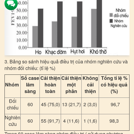
3. Bảng so sánh hiệu quả điều trị của nhóm nghiên cứu và
nhóm đối chiếu: (tỉ lệ %)
Số case
Cải thiện
Cải thiện
Không
Tổng tỉ lệ %
Nhóm
lâm
hoàn
một
cải
có hiệu quả
sàng
toàn
phần
thiện
(%)
Đối
60
45 (75,0)
13 (21,7)
2 (3,0)
96,7
chiếu
Nghiên
60
55 (91,7)
4 (11,6)
1 (1,6)
98,3
cứu
Trong 60 case lâm sàng nhóm điều trị ( sử dụng phương