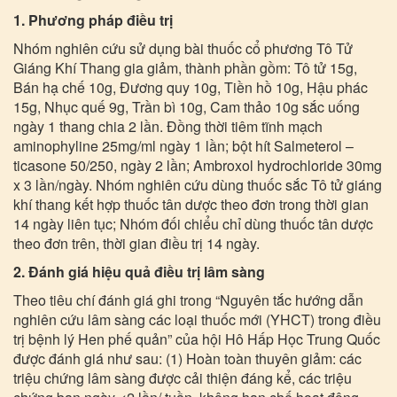
1. Phương pháp điều trị
Nhóm nghiên cứu sử dụng bài thuốc cổ phương Tô Tử
Giáng Khí Thang gia giảm, thành phần gồm: Tô tử 15g,
Bán hạ chế 10g, Đương quy 10g, Tiền hồ 10g, Hậu phác
15g, Nhục quế 9g, Trần bì 10g, Cam thảo 10g sắc uống
ngày 1 thang chia 2 lần. Đồng thời tiêm tĩnh mạch
aminophyline 25mg/ml ngày 1 lần; bột hít Salmeterol –
ticasone 50/250, ngày 2 lần; Ambroxol hydrochloride 30mg
x 3 lần/ngày. Nhóm nghiên cứu dùng thuốc sắc Tô tử giáng
khí thang kết hợp thuốc tân dược theo đơn trong thời gian
14 ngày liên tục; Nhóm đối chiểu chỉ dùng thuốc tân dược
theo đơn trên, thời gian điều trị 14 ngày.
2. Đánh giá hiệu quả điều trị lâm sàng
Theo tiêu chí đánh giá ghi trong “Nguyên tắc hướng dẫn
nghiên cứu lâm sàng các loại thuốc mới (YHCT) trong điều
trị bệnh lý Hen phế quản” của hội Hô Hấp Học Trung Quốc
được đánh giá như sau: (1) Hoàn toàn thuyên giảm: các
triệu chứng lâm sàng được cải thiện đáng kể, các triệu