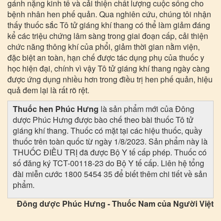
gánh nặng kinh tế và cải thiện chất lượng cuộc sống cho
bệnh nhân hen phế quản. Qua nghiên cứu, chúng tôi nhận
thấy thuốc sắc Tô tử giáng khí thang có thể làm giảm đáng
kể các triệu chứng lâm sàng trong giai đoạn cấp, cải thiện
chức năng thông khí của phổi, giảm thời gian nằm viện,
đặc biệt an toàn, hạn chế được tác dụng phụ của thuốc y
học hiện đại, chính vì vậy Tô tử giáng khí thang ngày càng
được ứng dụng nhiều hơn trong điều trị hen phế quản, hiệu
quả đem lại là rất rõ rệt.
Thuốc hen Phúc Hưng
là sản phẩm mới của Đông
dược Phúc Hưng được bào chế theo bài thuốc Tô tử
giáng khí thang. Thuốc có mặt tại các hiệu thuốc, quầy
thuốc trên toàn quốc từ ngày 1/8/2023. Sản phẩm này là
THUỐC ĐIỀU TRỊ đã được Bộ Y tế cấp phép. Thuốc có
số đăng ký TCT-00118-23 do Bộ Y tế cấp. Liên hệ tổng
đài miễn cước 1800 5454 35 để biết thêm chi tiết về sản
phẩm.
Đông dược Phúc Hưng - Thuốc Nam của Người Việt