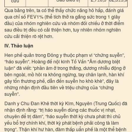
cứu
Qua bảng trên, ta có thể thấy chức năng hô hấp, đánh giá
qua chỉ số FEV1% (thể tích thở ra gắng sức trong 1 giây
đầu) của nhóm nghiên cứu và nhóm đối chiếu ở thời điểm
sau điều trị đều có cải thiện hơn, tuy nhiên nhóm nghiên
cứu cải thiện rõ rệt hơn.
IV. Thảo luận
Hen phế quản trong Đông y thuộc phạm vi “chứng suyễn”,
“háo suyễn”. Hoàng đế nội kinh Tố Vấn "Âm dương biệt
luận" đã viết: “phần âm ở trong thắng, dương nhiễu động ở
bên ngoài, mồ hôi ra không ngừng, tay chân lạnh, hàn khí
gây tổn thương phế, dẫn đến suyễn ho khò khè”, đây là
những nhận định đầu tiên về triệu chứng của “chứng
suyễn”.
Danh y Chu Đan Khê thời kỳ Kim, Nguyên (Trung Quốc) đã
nhận định rằng: “trị háo suyễn dùng các thuốc vị nhạt,
chuyên để trị đàm”, “háo suyễn thời kỳ chưa phát thì chủ
yếu bổ trợ chính khí, thời kỳ phát bệnh phải công tà làm
trọng”. Thận khí hư hàn, đàm thấp uẩn phế là một thể bệnh