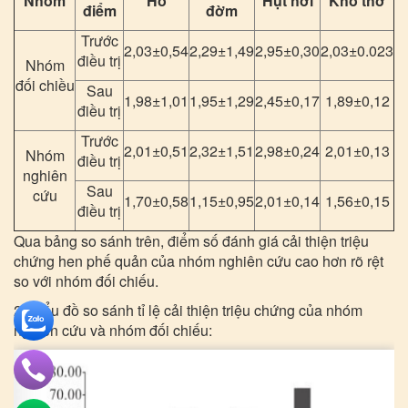
Nhóm
Ho
Hụt hơi
Khó thở
điểm
đờm
Trước
2,03±0,54
2,29±1,49
2,95±0,30
2,03±0.023
điều trị
Nhóm
đối chiều
Sau
1,98±1,01
1,95±1,29
2,45±0,17
1,89±0,12
điều trị
Trước
2,01±0,51
2,32±1,51
2,98±0,24
2,01±0,13
Nhóm
điều trị
nghiên
Sau
cứu
1,70±0,58
1,15±0,95
2,01±0,14
1,56±0,15
điều trị
Qua bảng so sánh trên, điểm số đánh giá cải thiện triệu
chứng hen phế quản của nhóm nghiên cứu cao hơn rõ rệt
so với nhóm đối chiếu.
2. Biểu đồ so sánh tỉ lệ cải thiện triệu chứng của nhóm
nghiên cứu và nhóm đối chiếu: