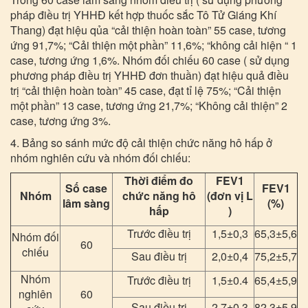
pháp điều trị YHHĐ kết hợp thuốc sắc Tô Tử Giáng Khí
Thang) đạt hiệu qủa “cải thiện hoàn toàn” 55 case, tương
ứng 91,7%; “Cải thiện một phần” 11,6%; “không cải hiện “ 1
case, tương ứng 1,6%. Nhóm đối chiếu 60 case ( sử dụng
phương pháp điều trị YHHĐ đơn thuần) đạt hiệu quả điều
trị “cải thiện hoàn toàn” 45 case, đạt tỉ lệ 75%; “Cải thiện
một phần” 13 case, tương ứng 21,7%; “Không cải thiện” 2
case, tương ứng 3%.
4. Bảng so sánh mức độ cải thiện chức năng hô hấp ở
nhóm nghiên cứu và nhóm đối chiếu:
Thời điểm đo
FEV1
Số case
FEV1
Nhóm
chức năng hô
(đơn vị L
lâm sàng
(%)
hấp
)
Trước điều trị
1,5±0,3
65,3±5,6
Nhóm đối
60
chiếu
Sau điều trị
2,0±0,4
75,2±5,7
Nhóm
Trước điều trị
1,5±0.4
65,4±5,9
nghiên
60
Sau điều trị
2,7±0,3
82,3±5,9