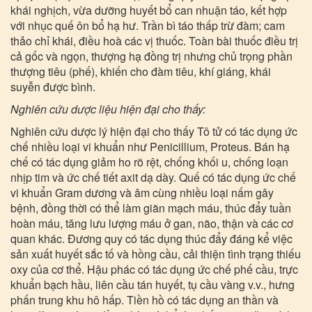
khái nghịch, vừa dưỡng huyết bổ can nhuận táo, kết hợp
với nhục quế ôn bổ hạ hư. Trần bì táo thấp trừ đàm; cam
thảo chỉ khái, điều hoà các vị thuốc. Toàn bài thuốc điều trị
cả gốc và ngọn, thượng hạ đồng trị nhưng chủ trọng phần
thượng tiêu (phế), khiến cho đàm tiêu, khí giáng, khái
suyễn được bình.
Nghiên cứu dược liệu hiện đại cho thấy:
Nghiên cứu dược lý hiện đại cho thấy Tô tử có tác dụng ức
chế nhiều loại vi khuẩn như Penicillium, Proteus. Bán hạ
chế có tác dụng giảm ho rõ rệt, chống khối u, chống loạn
nhịp tim và ức chế tiết axit dạ dày. Quế có tác dụng ức chế
vi khuẩn Gram dương và âm cùng nhiều loại nấm gây
bệnh, đồng thời có thể làm giãn mạch máu, thúc đẩy tuần
hoàn máu, tăng lưu lượng máu ở gan, não, thận và các cơ
quan khác. Đương quy có tác dụng thúc đẩy đáng kể việc
sản xuất huyết sắc tố và hồng cầu, cải thiện tình trạng thiếu
oxy của cơ thể. Hậu phác có tác dụng ức chế phế cầu, trực
khuẩn bạch hầu, liên cầu tán huyết, tụ cầu vàng v.v., hưng
phấn trung khu hô hấp. Tiền hồ có tác dụng an thần và