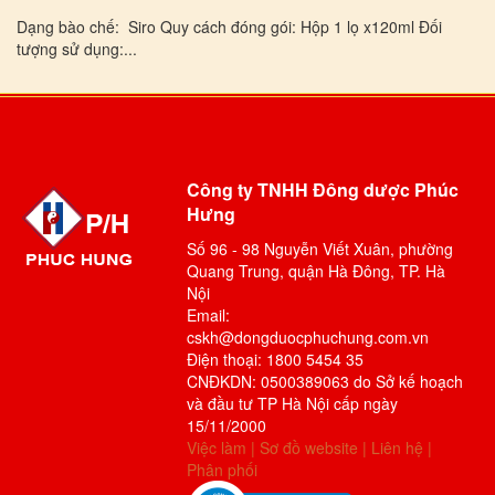
Dạng bào chế: Siro Quy cách đóng gói: Hộp 1 lọ x120ml Đối
tượng sử dụng:...
Công ty TNHH Đông dược Phúc
Hưng
Số 96 - 98 Nguyễn Viết Xuân, phường
Quang Trung, quận Hà Đông, TP. Hà
Nội
Email:
cskh@dongduocphuchung.com.vn
Điện thoại: 1800 5454 35
CNĐKDN: 0500389063 do Sở kế hoạch
và đầu tư TP Hà Nội cấp ngày
15/11/2000
Việc làm
|
Sơ đồ website
|
Liên hệ
|
Phân phối