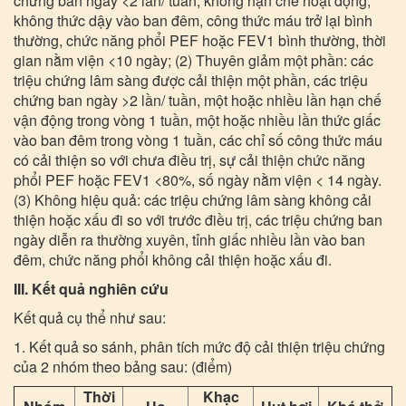
chứng ban ngày <2 lần/ tuần, không hạn chế hoạt động,
không thức dậy vào ban đêm, công thức máu trở lại bình
thường, chức năng phổi PEF hoặc FEV1 bình thường, thời
gian nằm viện <10 ngày; (2) Thuyên giảm một phần: các
triệu chứng lâm sàng được cải thiện một phần, các triệu
chứng ban ngày >2 lần/ tuần, một hoặc nhiều lần hạn chế
vận động trong vòng 1 tuần, một hoặc nhiều lần thức giấc
vào ban đêm trong vòng 1 tuần, các chỉ số công thức máu
có cải thiện so với chưa điều trị, sự cải thiện chức năng
phổi PEF hoặc FEV1 <80%, số ngày nằm viện < 14 ngày.
(3) Không hiệu quả: các triệu chứng lâm sàng không cải
thiện hoặc xấu đi so với trước điều trị, các triệu chứng ban
ngày diễn ra thường xuyên, tỉnh giấc nhiều lần vào ban
đêm, chức năng phổi không cải thiện hoặc xấu đi.
III. Kết quả nghiên cứu
Kết quả cụ thể như sau:
1. Kết quả so sánh, phân tích mức độ cải thiện triệu chứng
của 2 nhóm theo bảng sau: (điểm)
Thời
Khạc