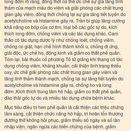
long đờm rõ ràng, đồng thời có thể ức chế sự gia tăng tính
thấm của mạch máu do viêm và giải phóng các chất trung
gian gây viêm, đồng thời chống lại sự gia tăng tiết tuyến do
acetylcholine và histamine gây ra. Trần bì giúp tăng cường
khả năng co bóp của cơ tim, loại bỏ các gốc tự do, kích
thích long đờm, chống viêm và các tác dụng khác. Cam
thảo có tác dụng dược lý như chống loét, chống viêm,
chống co giật, hạn chế hình thành khối u, chống dị ứng,
giải độc, ức chế ho, động kinh và giảm co thắt phế quản.
Tóm lại, bài thuốc cổ phương Tô tử giáng khí thang có tác
dụng chống viêm, kháng khuẩn, cải thiện tình trạng thiếu
oxy, ức chế giải phóng các chất trung gian gây viêm và
tăng tính thấm thành mạch, chống lại sự tăng tiết tuyến do
acetylcholine và histamine gây ra, chống ho và long
đờm.,Kích thích trung tâm hô hấp, giảm co thắt phế quản,
đào thải gốc tự do và nhiều tác dụng chữa bệnh khác.
Mục tiêu điều trị hen phế quản là cải thiện các triệu chứng
lâm sàng, cải thiện chức năng hô hấp, trì hoãn tổn thương
đường thở không hồi phục, giảm thiểu số ngày và số lần
nhập viện, ngăn ngừa các biến chứng của bệnh, giảm