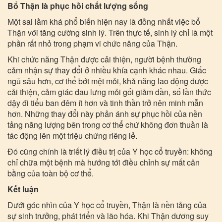
Bổ Thận là phục hồi chất lượng sống
Một sai lầm khá phổ biến hiện nay là đồng nhất việc bổ
Thận với tăng cường sinh lý. Trên thực tế, sinh lý chỉ là một
phần rất nhỏ trong phạm vi chức năng của Thận.
Khi chức năng Thận được cải thiện, người bệnh thường
cảm nhận sự thay đổi ở nhiều khía cạnh khác nhau. Giấc
ngủ sâu hơn, cơ thể bớt mệt mỏi, khả năng lao động được
cải thiện, cảm giác đau lưng mỏi gối giảm dần, số lần thức
dậy đi tiểu ban đêm ít hơn và tinh thần trở nên minh mẫn
hơn. Những thay đổi này phản ánh sự phục hồi của nền
tảng năng lượng bên trong cơ thể chứ không đơn thuần là
tác động lên một triệu chứng riêng lẻ.
Đó cũng chính là triết lý điều trị của Y học cổ truyền: không
chỉ chữa một bệnh mà hướng tới điều chỉnh sự mất cân
bằng của toàn bộ cơ thể.
Kết luận
Dưới góc nhìn của Y học cổ truyền, Thận là nền tảng của
sự sinh trưởng, phát triển và lão hóa. Khi Thận dương suy