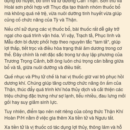
dụng bổ huyết, bổ tinh và tư dưỡng Can Thận. Sơn thù và
Hoài sơn phối hợp với Thục địa tạo thành nhóm thuốc bổ
mà không quá nê trệ, vừa nuôi dưỡng tinh huyết vừa giúp
củng cố chức năng của Tỳ và Thận.
Nếu chỉ sử dụng các vị thuốc bổ, bài thuốc rất dễ gây trở
ngại cho quá trình vận hóa. Vì vậy, Trạch tả, Phục linh và
Mẫu đơn bì được phối hợp theo nguyên tắc "tam tả", giúp
lợi thấp, tiết trọc và điều hòa trạng thái âm dương trong cơ
thể. Đây chính là nét đặc sắc trong tư duy lập phương của
Trương Trọng Cảnh, bởi ông luôn chú trọng cân bằng giữa
bổ và tả, giữa nuôi dưỡng và điều tiết.
Quế nhục và Phụ tử chế là hai vị thuốc giữ vai trò phục hồi
dương khí. Chúng giúp tăng cường chức năng ôn ấm của
Thận, thúc đẩy quá trình khí hóa thủy dịch và cải thiện các
triệu chứng đặc trưng như sợ lạnh, tiểu nhiều, đau lưng mỏi
gối hay suy giảm sinh lực.
Tuy nhiên, điểm tạo nên nét riêng của công thức Thận Khí
Hoàn P/H nằm ở việc gia thêm Xa tiền tử và Ngưu tất.
Xa tiền tử là vị thuốc có tác dụng lợi thủy, thông lâm và hỗ