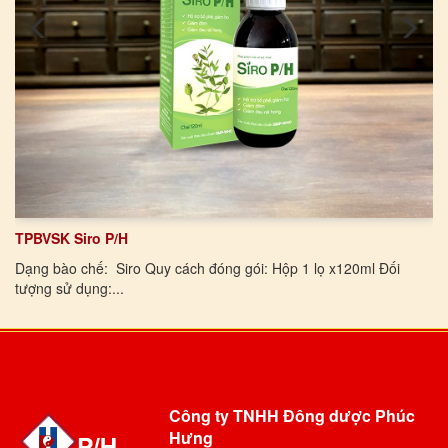
TPBVSK Siro P/H
Dạng bào chế: Siro Quy cách đóng gói: Hộp 1 lọ x120ml Đối
tượng sử dụng:...
Công ty TNHH Đông dược Phúc
Hưng