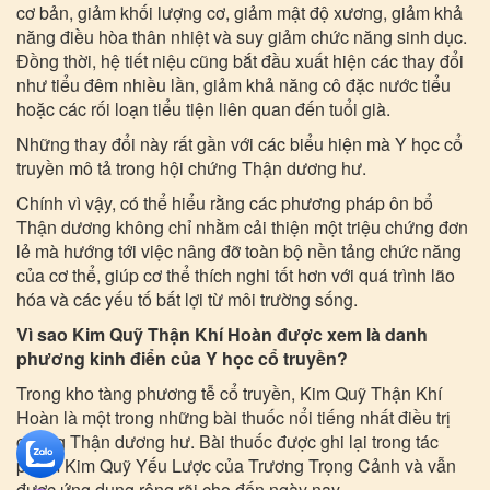
cơ bản, giảm khối lượng cơ, giảm mật độ xương, giảm khả
năng điều hòa thân nhiệt và suy giảm chức năng sinh dục.
Đồng thời, hệ tiết niệu cũng bắt đầu xuất hiện các thay đổi
như tiểu đêm nhiều lần, giảm khả năng cô đặc nước tiểu
hoặc các rối loạn tiểu tiện liên quan đến tuổi già.
Những thay đổi này rất gần với các biểu hiện mà Y học cổ
truyền mô tả trong hội chứng Thận dương hư.
Chính vì vậy, có thể hiểu rằng các phương pháp ôn bổ
Thận dương không chỉ nhằm cải thiện một triệu chứng đơn
lẻ mà hướng tới việc nâng đỡ toàn bộ nền tảng chức năng
của cơ thể, giúp cơ thể thích nghi tốt hơn với quá trình lão
hóa và các yếu tố bất lợi từ môi trường sống.
Vì sao Kim Quỹ Thận Khí Hoàn được xem là danh
phương kinh điển của Y học cổ truyền?
Trong kho tàng phương tễ cổ truyền, Kim Quỹ Thận Khí
Hoàn là một trong những bài thuốc nổi tiếng nhất điều trị
chứng Thận dương hư. Bài thuốc được ghi lại trong tác
phẩm Kim Quỹ Yếu Lược của Trương Trọng Cảnh và vẫn
được ứng dụng rộng rãi cho đến ngày nay.