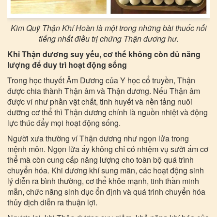
Kim Quỹ Thận Khí Hoàn là một trong những bài thuốc nổi
tiếng nhất điều trị chứng Thận dương hư.
Khi Thận dương suy yếu, cơ thể không còn đủ năng
lượng để duy trì hoạt động sống
Trong học thuyết Âm Dương của Y học cổ truyền, Thận
được chia thành Thận âm và Thận dương. Nếu Thận âm
được ví như phần vật chất, tinh huyết và nền tảng nuôi
dưỡng cơ thể thì Thận dương chính là nguồn nhiệt và động
lực thúc đẩy mọi hoạt động sống.
Người xưa thường ví Thận dương như ngọn lửa trong
mệnh môn. Ngọn lửa ấy không chỉ có nhiệm vụ sưởi ấm cơ
thể mà còn cung cấp năng lượng cho toàn bộ quá trình
chuyển hóa. Khi dương khí sung mãn, các hoạt động sinh
lý diễn ra bình thường, cơ thể khỏe mạnh, tinh thần minh
mẫn, chức năng sinh dục ổn định và quá trình chuyển hóa
thủy dịch diễn ra thuận lợi.