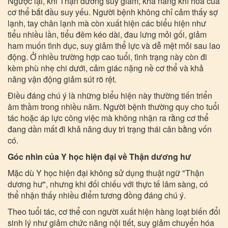
Ngược lại, khi Thận dương suy giảm, khả năng khí hóa của
cơ thể bắt đầu suy yếu. Người bệnh không chỉ cảm thấy sợ
lạnh, tay chân lạnh mà còn xuất hiện các biểu hiện như
tiểu nhiều lần, tiểu đêm kéo dài, đau lưng mỏi gối, giảm
ham muốn tình dục, suy giảm thể lực và dễ mệt mỏi sau lao
động. Ở nhiều trường hợp cao tuổi, tình trạng này còn đi
kèm phù nhẹ chi dưới, cảm giác nặng nề cơ thể và khả
năng vận động giảm sút rõ rệt.
Điều đáng chú ý là những biểu hiện này thường tiến triển
âm thầm trong nhiều năm. Người bệnh thường quy cho tuổi
tác hoặc áp lực công việc mà không nhận ra rằng cơ thể
đang dần mất đi khả năng duy trì trạng thái cân bằng vốn
có.
Góc nhìn của Y học hiện đại về Thận dương hư
Mặc dù Y học hiện đại không sử dụng thuật ngữ "Thận
dương hư", nhưng khi đối chiếu với thực tế lâm sàng, có
thể nhận thấy nhiều điểm tương đồng đáng chú ý.
Theo tuổi tác, cơ thể con người xuất hiện hàng loạt biến đổi
sinh lý như giảm chức năng nội tiết, suy giảm chuyển hóa