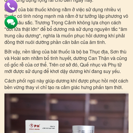
Giá trị của bài thuốc không nằm ở việc sử dụng nhiều vị
thuốc có tính nóng mạnh mà nằm ở tư tưởng lập phương vô
cùng sâu sắc. Trương Trọng Cảnh không lựa chọn cách
"đốt lửa thật lớn" để bổ dương mà sử dụng nguyên tắc "âm
trung cầu dương", nghĩa là muốn phục hồi dương khí phải
đồng thời nuôi dưỡng phần căn bản của âm tinh.
Bởi vậy, nền tảng của bài thuốc là bộ ba Thục địa, Sơn thù
và Hoài sơn nhằm bổ tinh huyết, dưỡng Can Thận và củng
cố gốc rễ của cơ thể. Trên cơ sở đó, Quế nhục và Phụ tử
mới được sử dụng để khơi dậy dương khí đang suy yếu.
Cách phối ngũ này giúp dương khí được phục hồi một cách
bền vững thay vì chỉ tạo ra cảm giác hưng phấn tạm thời.