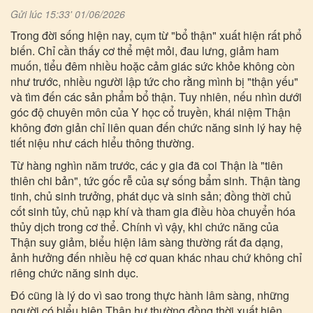
Gửi lúc 15:33' 01/06/2026
Trong đời sống hiện nay, cụm từ "bổ thận" xuất hiện rất phổ
biến. Chỉ cần thấy cơ thể mệt mỏi, đau lưng, giảm ham
muốn, tiểu đêm nhiều hoặc cảm giác sức khỏe không còn
như trước, nhiều người lập tức cho rằng mình bị "thận yếu"
và tìm đến các sản phẩm bổ thận. Tuy nhiên, nếu nhìn dưới
góc độ chuyên môn của Y học cổ truyền, khái niệm Thận
không đơn giản chỉ liên quan đến chức năng sinh lý hay hệ
tiết niệu như cách hiểu thông thường.
Từ hàng nghìn năm trước, các y gia đã coi Thận là "tiên
thiên chi bản", tức gốc rễ của sự sống bẩm sinh. Thận tàng
tinh, chủ sinh trưởng, phát dục và sinh sản; đồng thời chủ
cốt sinh tủy, chủ nạp khí và tham gia điều hòa chuyển hóa
thủy dịch trong cơ thể. Chính vì vậy, khi chức năng của
Thận suy giảm, biểu hiện lâm sàng thường rất đa dạng,
ảnh hưởng đến nhiều hệ cơ quan khác nhau chứ không chỉ
riêng chức năng sinh dục.
Đó cũng là lý do vì sao trong thực hành lâm sàng, những
người có biểu hiện Thận hư thường đồng thời xuất hiện