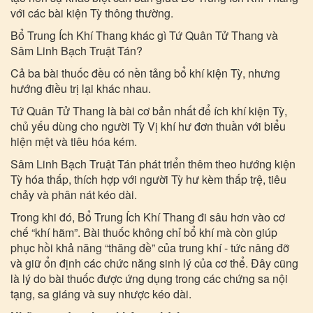
với các bài kiện Tỳ thông thường.
Bổ Trung Ích Khí Thang khác gì Tứ Quân Tử Thang và
Sâm Linh Bạch Truật Tán?
Cả ba bài thuốc đều có nền tảng bổ khí kiện Tỳ, nhưng
hướng điều trị lại khác nhau.
Tứ Quân Tử Thang là bài cơ bản nhất để ích khí kiện Tỳ,
chủ yếu dùng cho người Tỳ Vị khí hư đơn thuần với biểu
hiện mệt và tiêu hóa kém.
Sâm Linh Bạch Truật Tán phát triển thêm theo hướng kiện
Tỳ hóa thấp, thích hợp với người Tỳ hư kèm thấp trệ, tiêu
chảy và phân nát kéo dài.
Trong khi đó, Bổ Trung Ích Khí Thang đi sâu hơn vào cơ
chế “khí hãm”. Bài thuốc không chỉ bổ khí mà còn giúp
phục hồi khả năng “thăng đề” của trung khí - tức nâng đỡ
và giữ ổn định các chức năng sinh lý của cơ thể. Đây cũng
là lý do bài thuốc được ứng dụng trong các chứng sa nội
tạng, sa giáng và suy nhược kéo dài.