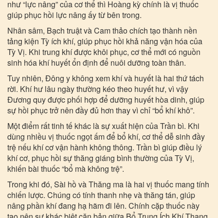
như “lực nâng” của cơ thể thì Hoàng kỳ chính là vị thuốc
giúp phục hồi lực nâng ấy từ bên trong.
Nhân sâm, Bạch truật và Cam thảo chích tạo thành nền
tảng kiện Tỳ ích khí, giúp phục hồi khả năng vận hóa của
Tỳ Vị. Khi trung khí được khôi phục, cơ thể mới có nguồn
sinh hóa khí huyết ổn định để nuôi dưỡng toàn thân.
Tuy nhiên, Đông y không xem khí và huyết là hai thứ tách
rời. Khí hư lâu ngày thường kéo theo huyết hư, vì vậy
Đương quy được phối hợp để dưỡng huyết hòa dinh, giúp
sự hồi phục trở nên đầy đủ hơn thay vì chỉ “bổ khí khô”.
Một điểm rất tinh tế khác là sự xuất hiện của Trần bì. Khi
dùng nhiều vị thuốc ngọt ấm để bổ khí, cơ thể dễ sinh đầy
trệ nếu khí cơ vận hành không thông. Trần bì giúp điều lý
khí cơ, phục hồi sự thăng giáng bình thường của Tỳ Vị,
khiến bài thuốc “bổ mà không trệ”.
Trong khi đó, Sài hồ và Thăng ma là hai vị thuốc mang tính
chiến lược. Chúng có tính thanh nhẹ và thăng tán, giúp
nâng phần khí đang hạ hãm đi lên. Chính cặp thuốc này
tạo nên sự khác biệt căn bản giữa Bổ Trung Ích Khí Thang