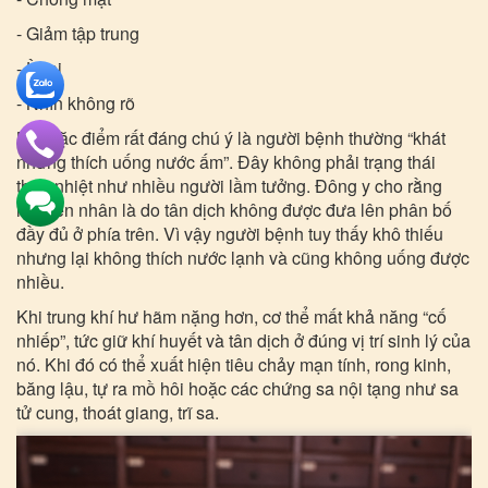
- Giảm tập trung
- Ù tai
- Nhìn không rõ
Một đặc điểm rất đáng chú ý là người bệnh thường “khát
nhưng thích uống nước ấm”. Đây không phải trạng thái
thực nhiệt như nhiều người lầm tưởng. Đông y cho rằng
nguyên nhân là do tân dịch không được đưa lên phân bố
đầy đủ ở phía trên. Vì vậy người bệnh tuy thấy khô thiếu
nhưng lại không thích nước lạnh và cũng không uống được
nhiều.
Khi trung khí hư hãm nặng hơn, cơ thể mất khả năng “cố
nhiếp”, tức giữ khí huyết và tân dịch ở đúng vị trí sinh lý của
nó. Khi đó có thể xuất hiện tiêu chảy mạn tính, rong kinh,
băng lậu, tự ra mồ hôi hoặc các chứng sa nội tạng như sa
tử cung, thoát giang, trĩ sa.