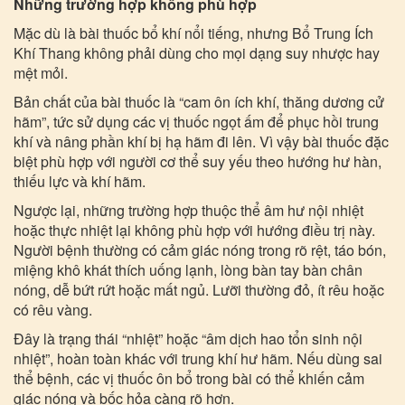
Những trường hợp không phù hợp
Mặc dù là bài thuốc bổ khí nổi tiếng, nhưng Bổ Trung Ích
Khí Thang không phải dùng cho mọi dạng suy nhược hay
mệt mỏi.
Bản chất của bài thuốc là “cam ôn ích khí, thăng dương cử
hãm”, tức sử dụng các vị thuốc ngọt ấm để phục hồi trung
khí và nâng phần khí bị hạ hãm đi lên. Vì vậy bài thuốc đặc
biệt phù hợp với người cơ thể suy yếu theo hướng hư hàn,
thiếu lực và khí hãm.
Ngược lại, những trường hợp thuộc thể âm hư nội nhiệt
hoặc thực nhiệt lại không phù hợp với hướng điều trị này.
Người bệnh thường có cảm giác nóng trong rõ rệt, táo bón,
miệng khô khát thích uống lạnh, lòng bàn tay bàn chân
nóng, dễ bứt rứt hoặc mất ngủ. Lưỡi thường đỏ, ít rêu hoặc
có rêu vàng.
Đây là trạng thái “nhiệt” hoặc “âm dịch hao tổn sinh nội
nhiệt”, hoàn toàn khác với trung khí hư hãm. Nếu dùng sai
thể bệnh, các vị thuốc ôn bổ trong bài có thể khiến cảm
giác nóng và bốc hỏa càng rõ hơn.