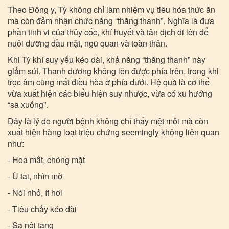
Theo Đông y, Tỳ không chỉ làm nhiệm vụ tiêu hóa thức ăn
mà còn đảm nhận chức năng “thăng thanh”. Nghĩa là đưa
phần tinh vi của thủy cốc, khí huyết và tân dịch đi lên để
nuôi dưỡng đầu mặt, ngũ quan và toàn thân.
Khi Tỳ khí suy yếu kéo dài, khả năng “thăng thanh” này
giảm sút. Thanh dương không lên được phía trên, trong khi
trọc âm cũng mất điều hòa ở phía dưới. Hệ quả là cơ thể
vừa xuất hiện các biểu hiện suy nhược, vừa có xu hướng
“sa xuống”.
Đây là lý do người bệnh không chỉ thấy mệt mỏi mà còn
xuất hiện hàng loạt triệu chứng seemingly không liên quan
như:
- Hoa mắt, chóng mặt
- Ù tai, nhìn mờ
- Nói nhỏ, ít hơi
- Tiêu chảy kéo dài
- Sa nội tạng