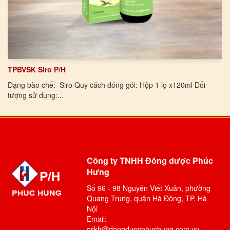
TPBVSK Siro P/H
Dạng bào chế: Siro Quy cách đóng gói: Hộp 1 lọ x120ml Đối
tượng sử dụng:...
Công ty TNHH Đông dược Phúc
Hưng
Số 96 - 98 Nguyễn Viết Xuân, phường
Quang Trung, quận Hà Đông, TP. Hà
Nội
Email:
cskh@dongduocphuchung.com.vn