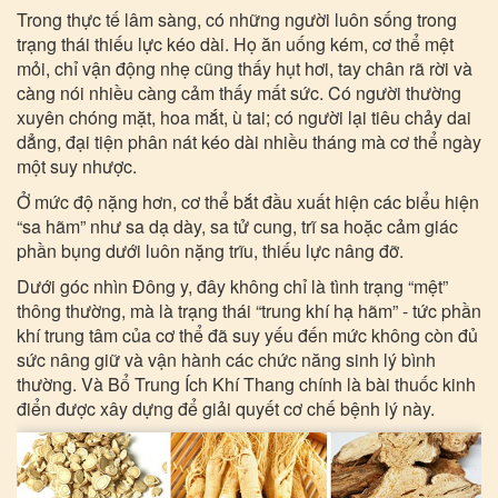
Trong thực tế lâm sàng, có những người luôn sống trong
trạng thái thiếu lực kéo dài. Họ ăn uống kém, cơ thể mệt
mỏi, chỉ vận động nhẹ cũng thấy hụt hơi, tay chân rã rời và
càng nói nhiều càng cảm thấy mất sức. Có người thường
xuyên chóng mặt, hoa mắt, ù tai; có người lại tiêu chảy dai
dẳng, đại tiện phân nát kéo dài nhiều tháng mà cơ thể ngày
một suy nhược.
Ở mức độ nặng hơn, cơ thể bắt đầu xuất hiện các biểu hiện
“sa hãm” như sa dạ dày, sa tử cung, trĩ sa hoặc cảm giác
phần bụng dưới luôn nặng trĩu, thiếu lực nâng đỡ.
Dưới góc nhìn Đông y, đây không chỉ là tình trạng “mệt”
thông thường, mà là trạng thái “trung khí hạ hãm” - tức phần
khí trung tâm của cơ thể đã suy yếu đến mức không còn đủ
sức nâng giữ và vận hành các chức năng sinh lý bình
thường. Và Bổ Trung Ích Khí Thang chính là bài thuốc kinh
điển được xây dựng để giải quyết cơ chế bệnh lý này.