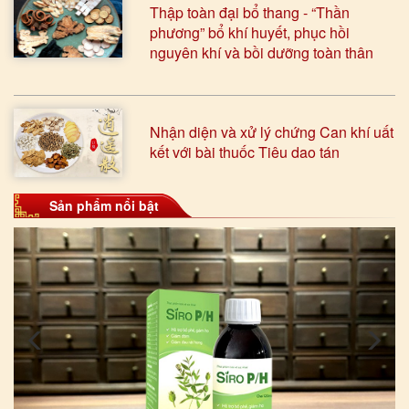
Thập toàn đại bổ thang - “Thần
phương” bổ khí huyết, phục hồi
nguyên khí và bồi dưỡng toàn thân
Nhận diện và xử lý chứng Can khí uất
kết với bài thuốc Tiêu dao tán
Sản phẩm nổi bật