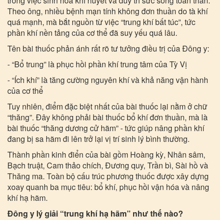
trong việc sinh hóa khí huyết và duy trì sức sống toàn thân.
Theo ông, nhiều bệnh mạn tính không đơn thuần do tà khí
quá mạnh, mà bắt nguồn từ việc “trung khí bất túc”, tức
phần khí nền tảng của cơ thể đã suy yếu quá lâu.
Tên bài thuốc phản ánh rất rõ tư tưởng điều trị của Đông y:
- “Bổ trung” là phục hồi phần khí trung tâm của Tỳ Vị
- “Ích khí” là tăng cường nguyên khí và khả năng vận hành
của cơ thể
Tuy nhiên, điểm đặc biệt nhất của bài thuốc lại nằm ở chữ
“thăng”. Đây không phải bài thuốc bổ khí đơn thuần, mà là
bài thuốc “thăng dương cử hãm” - tức giúp nâng phần khí
đang bị sa hãm đi lên trở lại vị trí sinh lý bình thường.
Thành phần kinh điển của bài gồm Hoàng kỳ, Nhân sâm,
Bạch truật, Cam thảo chích, Đương quy, Trần bì, Sài hồ và
Thăng ma. Toàn bộ cấu trúc phương thuốc được xây dựng
xoay quanh ba mục tiêu: bổ khí, phục hồi vận hóa và nâng
khí hạ hãm.
Đông y lý giải “trung khí hạ hãm” như thế nào?