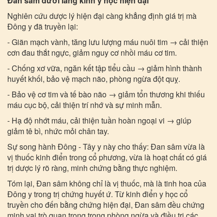
Đan sâm dưới lăng kính y học hiện đại
Nghiên cứu dược lý hiện đại càng khẳng định giá trị mà
Đông y đã truyền lại:
- Giãn mạch vành, tăng lưu lượng máu nuôi tim → cải thiện
cơn đau thắt ngực, giảm nguy cơ nhồi máu cơ tim.
- Chống xơ vữa, ngăn kết tập tiểu cầu → giảm hình thành
huyết khối, bảo vệ mạch não, phòng ngừa đột quỵ.
- Bảo vệ cơ tim và tế bào não → giảm tổn thương khi thiếu
máu cục bộ, cải thiện trí nhớ và sự minh mẫn.
- Hạ độ nhớt máu, cải thiện tuần hoàn ngoại vi → giúp
giảm tê bì, nhức mỏi chân tay.
Sự song hành Đông - Tây y này cho thấy: Đan sâm vừa là
vị thuốc kinh điển trong cổ phương, vừa là hoạt chất có giá
trị dược lý rõ ràng, minh chứng bằng thực nghiệm.
Tóm lại, Đan sâm không chỉ là vị thuốc, mà là tinh hoa của
Đông y trong trị chứng huyết ứ. Từ kinh điển y học cổ
truyền cho đến bằng chứng hiện đại, Đan sâm đều chứng
minh vai trò quan trọng trong phòng ngừa và điều trị các