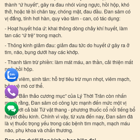
thành “ứ huyết”, gây ra đau nhói vùng ngực, hồi hộp, khó
thở, hoặc tê bì chân tay, chóng mặt, đau đầu. Đan sâm có
vị đắng, tính hơi hàn, quy vào tâm - can, có tác dụng:
- Hoạt huyết hóa ứ: khai thông dòng chảy khí huyết, làm
tan các “ứ trệ” trong mạch.
- Thông kinh giảm đau: giảm đau tức do huyết ứ gây ra ở
tim, não, bụng dưới hay các khớp.
- Thanh tâm trừ phiền: làm mát máu, an thần, cải thiện mất
ngủ, hồi hộp.
- Tiêu viêm, sinh tân: hỗ trợ tiêu trừ mụn nhọt, viêm mạch,
bảo vệ mô cơ thể.
Sách “Bản thảo cương mục” của Lý Thời Trân còn nhấn
mạnh rằng, Đan sâm có công lực mạnh đến mức một vị
sánh với cả bài Tứ vật thang - phương thuốc cổ nổi tiếng bổ
huyết điều kinh. Chính vì vậy, từ xưa đến nay, Đan sâm đã
là vị thuốc trọng yếu trong các bệnh tim mạch, mạch máu
não, phụ khoa và chấn thương.