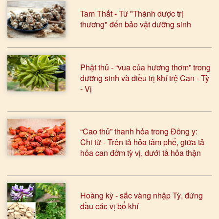
Tam Thất - Từ "Thánh dược trị
thương" đến bảo vật dưỡng sinh
Phật thủ - “vua của hương thơm” trong
dưỡng sinh và điều trị khí trệ Can - Tỳ
- Vị
“Cao thủ” thanh hỏa trong Đông y:
Chi tử - Trên tả hỏa tâm phế, giữa tả
hỏa can đởm tỳ vị, dưới tả hỏa thận
Hoàng kỳ - sắc vàng nhập Tỳ, đứng
đầu các vị bổ khí