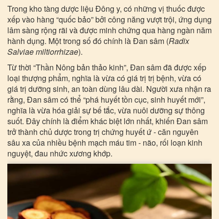
Trong kho tàng dược liệu Đông y, có những vị thuốc được
xếp vào hàng “quốc bảo” bởi công năng vượt trội, ứng dụng
lâm sàng rộng rãi và được minh chứng qua hàng ngàn năm
hành dụng. Một trong số đó chính là Đan sâm (
Radix
Salviae miltiorrhizae
).
Từ thời “Thần Nông bản thảo kinh”, Đan sâm đã được xếp
loại thượng phẩm, nghĩa là vừa có giá trị trị bệnh, vừa có
giá trị dưỡng sinh, an toàn dùng lâu dài. Người xưa nhận ra
rằng, Đan sâm có thể “phá huyết tồn cục, sinh huyết mới”,
nghĩa là vừa hóa giải sự bế tắc, vừa nuôi dưỡng sự thông
suốt. Đây chính là điểm khác biệt lớn nhất, khiến Đan sâm
trở thành chủ dược trong trị chứng huyết ứ - căn nguyên
sâu xa của nhiều bệnh mạch máu tim - não, rối loạn kinh
nguyệt, đau nhức xương khớp.