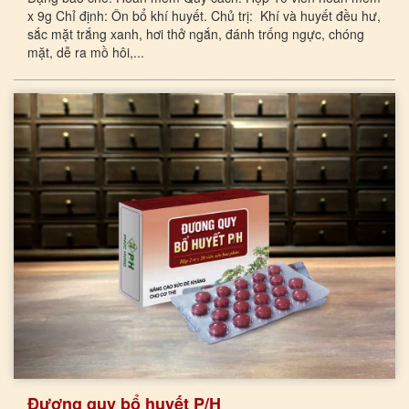
x 9g Chỉ định: Ôn bổ khí huyết. Chủ trị: Khí và huyết đều hư,
sắc mặt trắng xanh, hơi thở ngắn, đánh trống ngực, chóng
mặt, dễ ra mồ hôi,...
Đương quy bổ huyết P/H