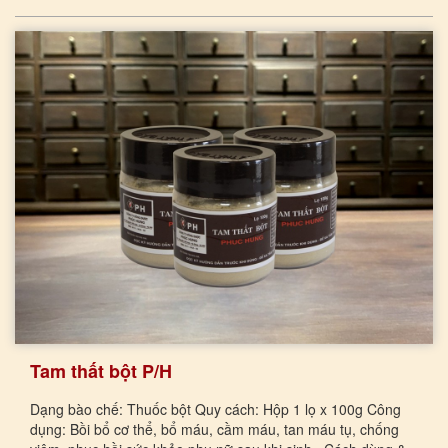
Tam thất bột P/H
Dạng bào chế: Thuốc bột Quy cách: Hộp 1 lọ x 100g Công
dụng: Bồi bổ cơ thể, bổ máu, cầm máu, tan máu tụ, chống