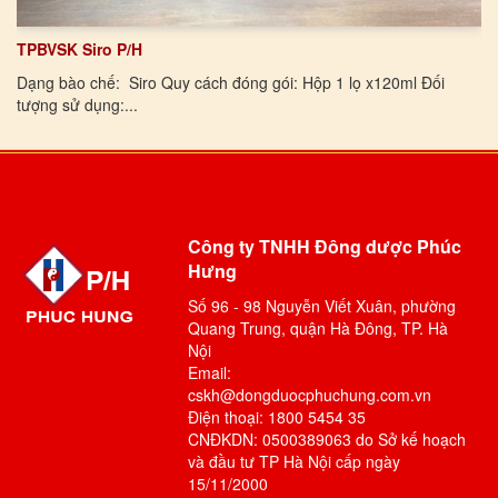
TPBVSK Siro P/H
Dạng bào chế: Siro Quy cách đóng gói: Hộp 1 lọ x120ml Đối
tượng sử dụng:...
Công ty TNHH Đông dược Phúc
Hưng
Số 96 - 98 Nguyễn Viết Xuân, phường
Quang Trung, quận Hà Đông, TP. Hà
Nội
Email:
cskh@dongduocphuchung.com.vn
Điện thoại: 1800 5454 35
CNĐKDN: 0500389063 do Sở kế hoạch
và đầu tư TP Hà Nội cấp ngày
15/11/2000