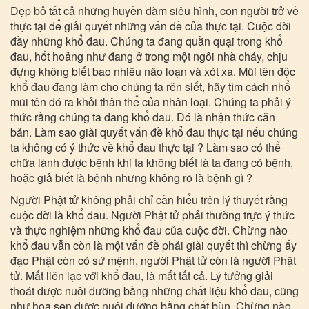
Dẹp bỏ tất cả những huyền đàm siêu hình, con người trở về
thực tại để giải quyết những vấn đề của thực tại. Cuộc đời
đầy những khổ đau. Chúng ta đang quằn quại trong khổ
đau, hốt hoảng như đang ở trong một ngôi nhà cháy, chịu
đựng không biết bao nhiêu não loạn và xót xa. Mũi tên độc
khổ đau đang làm cho chúng ta rên siết, hãy tìm cách nhổ
mũi tên đó ra khỏi thân thể của nhân loại. Chúng ta phải ý
thức rằng chúng ta đang khổ đau. Đó là nhận thức căn
bản. Làm sao giải quyết vấn đề khổ đau thực tại nếu chúng
ta không có ý thức về khổ đau thực tại ? Làm sao có thể
chữa lành được bệnh khi ta không biết là ta đang có bệnh,
hoặc giả biết là bệnh nhưng không rõ là bệnh gì ?
Người Phật tử không phải chỉ cần hiểu trên lý thuyết rằng
cuộc đời là khổ đau. Người Phật tử phải thường trực ý thức
và thực nghiệm những khổ đau của cuộc đời. Chừng nào
khổ đau vẫn còn là một vấn đề phải giải quyết thì chừng ấy
đạo Phật còn có sứ mệnh, người Phật tử còn là người Phật
tử. Mất liên lạc với khổ đau, là mất tất cả. Lý tưởng giải
thoát được nuôi dưỡng bằng những chất liệu khổ đau, cũng
như hoa sen được nuôi dưỡng bằng chất bùn. Chừng nào