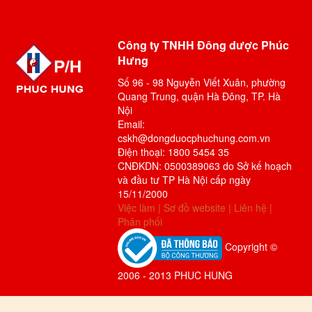
Công ty TNHH Đông dược Phúc
Hưng
Số 96 - 98 Nguyễn Viết Xuân, phường
Quang Trung, quận Hà Đông, TP. Hà
Nội
Email:
cskh@dongduocphuchung.com.vn
Điện thoại: 1800 5454 35
CNĐKDN: 0500389063 do Sở kế hoạch
và đầu tư TP Hà Nội cấp ngày
15/11/2000
Việc làm
|
Sơ đồ website
|
Liên hệ
|
Phân phối
Copyright ©
2006 - 2013 PHUC HUNG