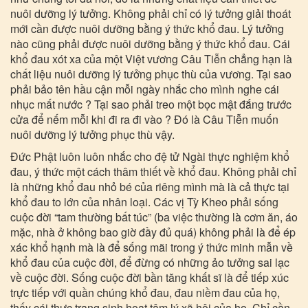
nuôi dưỡng lý tưởng. Không phải chỉ có lý tưởng giải thoát
mới cần được nuôi dưỡng bằng ý thức khổ đau. Lý tưởng
nào cũng phải được nuôi dưỡng bằng ý thức khổ đau. Cái
khổ đau xót xa của một Việt vương Câu Tiễn chẳng hạn là
chất liệu nuôi dưỡng lý tưởng phục thù của vương. Tại sao
phải bảo tên hầu cận mỗi ngày nhắc cho mình nghe cái
nhục mất nước ? Tại sao phải treo một bọc mật đắng trước
cửa để nếm mỗi khi đi ra đi vào ? Đó là Câu Tiễn muốn
nuôi dưỡng lý tưởng phục thù vậy.
Đức Phật luôn luôn nhắc cho đệ tử Ngài thực nghiệm khổ
đau, ý thức một cách thâm thiết về khổ đau. Không phải chỉ
là những khổ đau nhỏ bé của riêng mình mà là cả thực tại
khổ đau to lớn của nhân loại. Các vị Tỳ Kheo phải sống
cuộc đời “tam thường bất túc” (ba việc thường là cơm ăn, áo
mặc, nhà ở không bao giờ đầy đủ quá) không phải là để ép
xác khổ hạnh mà là để sống mãi trong ý thức minh mẫn về
khổ đau của cuộc đời, để đừng có những ảo tưởng sai lạc
về cuộc đời. Sống cuộc đời bần tăng khất sĩ là để tiếp xúc
trực tiếp với quần chúng khổ đau, đau niềm đau của họ,
thấy cái thực trạng sinh hoạt tâm lý xã hội của họ. Chỉ cần