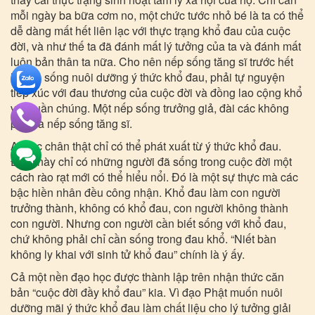
mỗi ngày ba bữa cơm no, một chức tước nhỏ bé là ta có thể
dễ dàng mất hết liên lạc với thực trạng khổ đau của cuộc
đời, và như thế ta đã đánh mất lý tưởng của ta và đánh mất
luôn bản thân ta nữa. Cho nên nếp sống tăng sĩ trước hết
là nếp sống nuôi dưỡng ý thức khổ đau, phải tự nguyện
tiếp xúc với đau thương của cuộc đời và đồng lao cộng khổ
với quần chúng. Một nếp sống trưởng giả, đài các không
phải là nếp sống tăng sĩ.
An lạc chân thật chỉ có thể phát xuất từ ý thức khổ đau.
Điều này chỉ có những người đã sống trong cuộc đời một
cách rào rạt mới có thể hiểu nổi. Đó là một sự thực mà các
bậc hiền nhân đều công nhận. Khổ đau làm con người
trưởng thành, không có khổ đau, con người không thành
con người. Nhưng con người cần biết sống với khổ đau,
chứ không phải chỉ cần sống trong đau khổ. “Niết bàn
không ly khai với sinh tử khổ đau” chính là ý ấy.
Cả một nền đạo học được thành lập trên nhận thức căn
bản “cuộc đời đầy khổ đau” kia. Vì đạo Phật muốn nuôi
dưỡng mãi ý thức khổ đau làm chất liệu cho lý tưởng giải