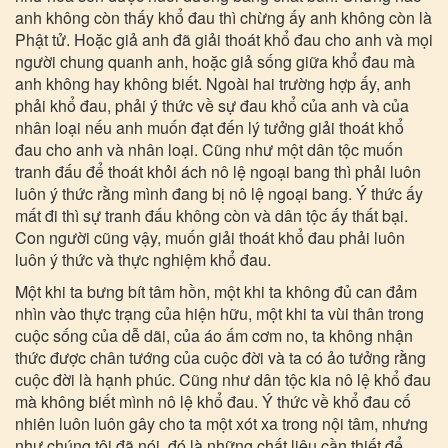
anh không còn thấy khổ đau thì chừng ấy anh không còn là
Phật tử. Hoặc giả anh đã giải thoát khổ đau cho anh và mọi
người chung quanh anh, hoặc giả sống giữa khổ đau mà
anh không hay không biết. Ngoài hai trường hợp ấy, anh
phải khổ đau, phải ý thức về sự đau khổ của anh và của
nhân loại nếu anh muốn đạt đến lý tưởng giải thoát khổ
đau cho anh và nhân loại. Cũng như một dân tộc muốn
tranh đấu để thoát khỏi ách nô lệ ngoại bang thì phải luôn
luôn ý thức rằng mình đang bị nô lệ ngoại bang. Ý thức ấy
mất đi thì sự tranh đấu không còn và dân tộc ấy thất bại.
Con người cũng vậy, muốn giải thoát khổ đau phải luôn
luôn ý thức và thực nghiệm khổ đau.
Một khi ta bưng bít tâm hồn, một khi ta không đủ can đảm
nhìn vào thực trạng của hiện hữu, một khi ta vùi thân trong
cuộc sống của dễ dãi, của áo ấm cơm no, ta không nhận
thức được chân tướng của cuộc đời và ta có ảo tưởng rằng
cuộc đời là hạnh phúc. Cũng như dân tộc kia nô lệ khổ đau
mà không biết mình nô lệ khổ đau. Ý thức về khổ đau cố
nhiên luôn luôn gây cho ta một xót xa trong nội tâm, nhưng
như chúng tôi đã nói, đó là những chất liệu cần thiết để