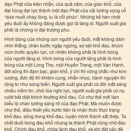
đạo Phật của kiên nhẫn, của quả cảm, của gian khổ, của
đại hùng đại lực thành một đạo Phật của cải lương vọng cổ
“dưa muối chay lòng, tu là cỗi phúc”. Những kẻ hèn nhát
yếu đuối ấy không đáng được gọi là tăng sĩ. Người xuất gia
phải là những vị đại trượng phu.
Hình bóng của những con người yếu đuối, mắt không dám
nhìn thẳng, chân bước ngập ngừng, sợ sệt khổ đau, khúm
núm trước quyền lực, cố nhiên không phải là hình bóng
của người tăng sĩ. Hình bóng của người tăng phải là hình
bóng của một Long Thọ, một Huyền Trang, một Vạn Hạnh,
đời sống thì đạm bạc, gian khổ, ý chí thì vững chắc như kim
cương, đức độ thì khiêm cung, nhẫn nhục, hành nguyện thì
rộng to như sóng biển. Người xuất gia phải có đôi mắt sáng
chiếu niềm tin, chói lòa nghị lực, người xuất gia phải có nụ
cười bất diệt khinh thường khổ đau. Có như thế mới làm
biểu lộ chân tướng sáng rỡ của đạo Phật. Mà muốn được
như thế, điều thiết yếu trước tiên là nhận thức thực trạng
khổ đau, sống trong khổ đau, luyện mình thành sắt thép. Ta
chết đuối trong đau khổ nhưng ta thành Phật cũng nhờ đau
khổ. Chính đau khổ, chữa lành đau khổ, và khi đặt vấn đề