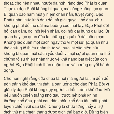
thoát, cho nên nhiều người đã nghĩ rằng đạo Phật bi quan.
Thực ra đạo Phật không bi quan, mà cũng không lạc quan.
Bi quan bao hàm một ý niệm chán nản, tuyệt vọng. Đạo
Phật nhận thức khổ đau để mà giải quyết khổ đau, chứ
không phải để thở dài mà buông xuôi hai tay. Đạo Phật đòi
hỏi can đảm, đòi hỏi kiên nhẫn, đòi hỏi đại hùng đại lực. Bi
quan hay lạc quan đều là những gì quá dễ dãi nông cạn.
Không lạc quan một cách ngây thơ vì một sự lạc quan như
thế chứng tỏ thiếu nhận thức về thực tại của hiện hữu;
không bi quan một cách yếu đuối vì một sự bi quan như thế
chứng tỏ sự thiếu nhận thức về khả năng bất diệt của con
người. Đạo Phật bình thản nhận thức và cương quyết hành
động.
Cho nên nghĩ rằng cửa chùa là nơi mà người ta tìm đến để
trốn tránh khổ đau thì thật là oan uổng cho đạo Phật. Bởi vì
giáo lý đạo Phật không dạy người ta trốn tránh khổ đau. Mà
nếu muốn chiến thắng khổ đau, trước hết phải khinh
thường khổ đau, phải can đảm nhìn khổ đau tận mặt, phải
tuyên chiến với đau khổ. Chúng ta chưa từng thấy ai sợ
địch thủ mà chiến thắng được địch thủ bao giờ. Đừng biến