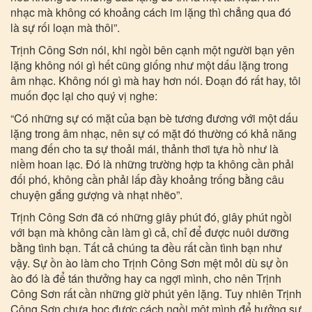
nhạc mà không có khoảng cách im lặng thì chẳng qua đó
là sự rối loạn mà thôi”.
Trịnh Công Sơn nói, khi ngồi bên cạnh một người bạn yên
lặng không nói gì hết cũng giống như một dấu lặng trong
âm nhạc. Không nói gì mà hay hơn nói. Đoạn đó rất hay, tôi
muốn đọc lại cho quý vị nghe:
“Có những sự có mặt của bạn bè tương đương với một dấu
lặng trong âm nhạc, nên sự có mặt đó thường có khả năng
mang đến cho ta sự thoải mái, thảnh thơi tựa hồ như là
niềm hoan lạc. Đó là những trường hợp ta không cần phải
đối phó, không cần phải lấp đầy khoảng trống bằng câu
chuyện gắng gượng và nhạt nhẽo”.
Trịnh Công Sơn đã có những giây phút đó, giây phút ngồi
với bạn mà không cần làm gì cả, chỉ để được nuôi dưỡng
bằng tình bạn. Tất cả chúng ta đều rất cần tình bạn như
vậy. Sự ồn ào làm cho Trịnh Công Sơn mệt mỏi dù sự ồn
ào đó là để tán thưởng hay ca ngợi mình, cho nên Trịnh
Công Sơn rất cần những giờ phút yên lặng. Tuy nhiên Trịnh
Công Sơn chưa học được cách ngồi một mình để hưởng sự