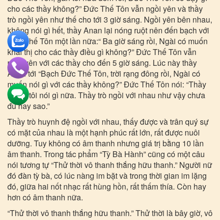
cho các thầy không?” Đức Thế Tôn vẫn ngồi yên và thầy
trò ngồi yên như thế cho tới 3 giờ sáng. Ngồi yên bên nhau,
không nói gì hết, thầy Anan lại nóng ruột nên đến bạch với
Đức Thế Tôn một lần nữa:“ Ba giờ sáng rồi, Ngài có muốn
khai thị cho các thầy điều gì không?” Đức Thế Tôn vẫn
ngồi yên với các thầy cho đến 5 giờ sáng. Lúc này thầy
Anan tới “Bạch Đức Thế Tôn, trời rạng đông rồi, Ngài có
muốn nói gì với các thầy không?” Đức Thế Tôn nói: “Thầy
muốn tôi nói gì nữa. Thầy trò ngồi với nhau như vậy chưa
đủ hay sao.”
Thầy trò huynh đệ ngồi với nhau, thấy được và trân quý sự
có mặt của nhau là một hạnh phúc rất lớn, rất được nuôi
dưỡng. Tuy không có âm thanh nhưng giá trị bằng 10 lần
âm thanh. Trong tác phẩm “Tỳ Bà Hành” cũng có một câu
nói tương tự “Thử thời vô thanh thắng hữu thanh.” Người nữ
đó đàn tỳ bà, có lúc nàng im bặt và trong thời gian im lặng
đó, giữa hai nốt nhạc rất hùng hồn, rất thấm thía. Còn hay
hơn có âm thanh nữa.
“Thử thời vô thanh thắng hữu thanh.” Thử thời là bây giờ, vô