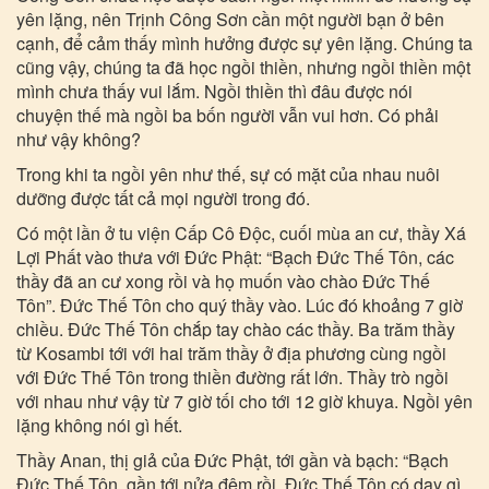
yên lặng, nên Trịnh Công Sơn cần một người bạn ở bên
cạnh, để cảm thấy mình hưởng được sự yên lặng. Chúng ta
cũng vậy, chúng ta đã học ngồi thiền, nhưng ngồi thiền một
mình chưa thấy vui lắm. Ngồi thiền thì đâu được nói
chuyện thế mà ngồi ba bốn người vẫn vui hơn. Có phải
như vậy không?
Trong khi ta ngồi yên như thế, sự có mặt của nhau nuôi
dưỡng được tất cả mọi người trong đó.
Có một lần ở tu viện Cấp Cô Độc, cuối mùa an cư, thầy Xá
Lợi Phất vào thưa với Đức Phật: “Bạch Đức Thế Tôn, các
thầy đã an cư xong rồi và họ muốn vào chào Đức Thế
Tôn”. Đức Thế Tôn cho quý thầy vào. Lúc đó khoảng 7 giờ
chiều. Đức Thế Tôn chắp tay chào các thầy. Ba trăm thầy
từ Kosambi tới với hai trăm thầy ở địa phương cùng ngồi
với Đức Thế Tôn trong thiền đường rất lớn. Thầy trò ngồi
với nhau như vậy từ 7 giờ tối cho tới 12 giờ khuya. Ngồi yên
lặng không nói gì hết.
Thầy Anan, thị giả của Đức Phật, tới gần và bạch: “Bạch
Đức Thế Tôn, gần tới nửa đêm rồi, Đức Thế Tôn có dạy gì