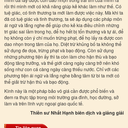
mình đã lấy được con dao nhọn trong trái tim của mình ra
rồi thì mình mới có khả năng giúp kẻ khác làm như thế. Có
tuệ giác, có tình thương ta mới làm được việc này. Mà khi ta
đã có tuệ giác và tình thương, ta sẽ áp dụng các pháp môn
ái ngữ và lắng nghe để giúp cho kẻ kia điều chỉnh những
tri giác sai lầm trong họ, để họ hết bị tổn thương và tự ái, để
họ không còn ý chí muốn trừng phạt, để họ lấy ra được con
dao nhọn trong tâm của họ. Diệt trừ khủng bố ta không thể
sử dụng đe dọa, trừng phạt và bạo động. Còn sử dụng
những phương tiện ấy thì ta còn làm cho hận thù và bạo
động tăng trưởng, và thế giới càng ngày càng trở nên khó
sống như con cá càng ngày càng thiếu nước. Chỉ với các
phương tiện ái ngữ và lắng nghe bằng tâm từ bi ta mới có
thể giải trừ hận thù và bạo động.
Kinh này là một pháp bảo vô giá cần được phổ biến và
đem ra thực tập trong môi trường gia đình, học đường, sở
làm và trên lĩnh vực ngoại giao quốc tế.
Thiền sư Nhất Hạnh biên dịch và giảng giải
Tin liên quan