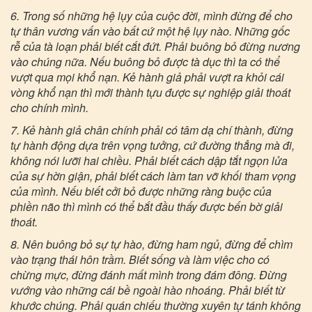
6. Trong số những hệ lụy của cuộc đời, mình đừng để cho
tự thân vương vấn vào bất cứ một hệ lụy nào. Những gốc
rễ của tà loạn phải biết cắt đứt. Phải buông bỏ đừng nương
vào chúng nữa. Nếu buông bỏ được tà dục thì ta có thể
vượt qua mọi khổ nạn. Kẻ hành giả phải vượt ra khỏi cái
vòng khổ nạn thì mới thành tựu được sự nghiệp giải thoát
cho chính mình.
7. Kẻ hành giả chân chính phải có tâm dạ chí thành, đừng
tự hành động dựa trên vọng tưởng, cứ đường thẳng mà đi,
không nói lưỡi hai chiều. Phải biết cách dập tắt ngọn lửa
của sự hờn giận, phải biết cách làm tan vỡ khối tham vọng
của mình. Nếu biết cởi bỏ được những ràng buộc của
phiền não thì mình có thể bắt đầu thấy được bến bờ giải
thoát.
8. Nên buông bỏ sự tự hào, đừng ham ngủ, đừng để chìm
vào trạng thái hôn trầm. Biết sống và làm việc cho có
chừng mực, đừng đánh mất mình trong đám đông. Đừng
vướng vào những cái bề ngoài hào nhoáng. Phải biết từ
khước chúng. Phải quán chiếu thường xuyên tự tánh không