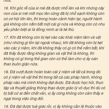
nữa.
16. Khi gốc rễ của si mê đã được nhổ lên và khi những cây
non của si mê mới mọc lên cũng đã bị nhổ sạch không còn
có cơ hội lớn lên, thì trong hoàn cảnh hiện tại, người hành
giả không còn nắm bắt một cái gì nữa và không còn có nhu
yếu phân biệt ai là đồng minh ai là kẻ thù.
17. Khi đã không còn bị kẹt vào các khái niệm tâm và vật
(như những gì tồn tại ngoài nhau), khi đã không còn bị kẹt
vào các ý niệm, khi đã không thấy có gì có thể nắm bắt, khi
đã thấy được rằng không gian và vật thể là không, thì
không có gì trong thế gian còn có thể làm cho vị ấy oán
than buồn giận nữa.
18. Đã vượt được hoàn toàn cái ý niệm về tất cả trong đó
có ý niệm về vật thể thì trong tất cả các pháp hành, không
pháp nào mà mình không đạt được. Đã được học hỏi, thực
tập và thuyết giảng thông thạo được giáo lý vô dục thì dù có
bị bất cứ ai đến chất vấn, vị ấy cũng không còn cảm thấy e
ngại trong việc ứng đối.
19. Đã đạt được tuệ giác rồi, vị ấy không cần lệ thuộc vào