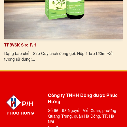
TPBVSK Siro P/H
Dạng bào chế: Siro Quy cách đóng gói: Hộp 1 lọ x120ml Đối
tượng sử dụng:...
Công ty TNHH Đông dược Phúc
Hưng
Số 96 - 98 Nguyễn Viết Xuân, phường
Quang Trung, quận Hà Đông, TP. Hà
Nội