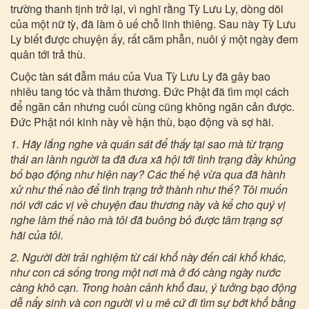
trường thanh tịnh trở lại, vì nghĩ rằng Tỳ Lưu Ly, dòng dõi
của một nữ tỳ, đã làm ô uế chỗ linh thiêng. Sau này Tỳ Lưu
Ly biết được chuyện ấy, rất căm phẫn, nuôi ý một ngày đem
quân tới trả thù.
Cuộc tàn sát đẫm máu của Vua Tỳ Lưu Ly đã gây bao
nhiêu tang tóc và thảm thương. Đức Phật đã tìm mọi cách
để ngăn cản nhưng cuối cùng cũng không ngăn cản được.
Đức Phật nói kinh này về hận thù, bạo động và sợ hãi.
1. Hãy lắng nghe và quán sát để thấy tại sao mà từ trạng
thái an lành người ta đã đưa xã hội tới tình trạng đầy khủng
bố bạo động như hiện nay? Các thế hệ vừa qua đã hành
xử như thế nào để tình trạng trở thành như thế? Tôi muốn
nói với các vị về chuyện đau thương này và kể cho quý vị
nghe làm thế nào mà tôi đã buông bỏ được tâm trạng sợ
hãi của tôi.
2. Người đời trải nghiệm từ cái khổ này đến cái khổ khác,
như con cá sống trong một nơi mà ở đó càng ngày nước
càng khô cạn. Trong hoàn cảnh khổ đau, ý tưởng bạo động
dễ nẩy sinh và con người vì u mê cứ đi tìm sự bớt khổ bằng