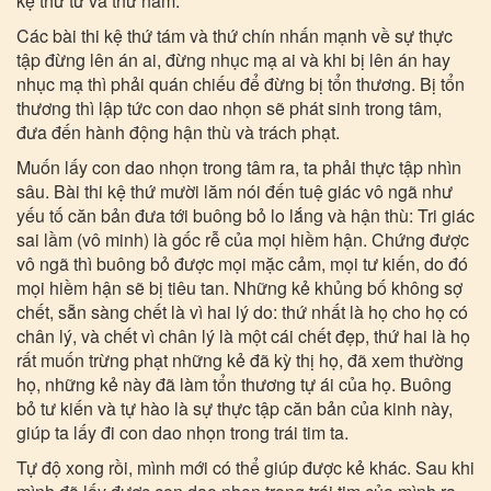
kệ thứ tư và thứ năm.
Các bài thi kệ thứ tám và thứ chín nhấn mạnh về sự thực
tập đừng lên án ai, đừng nhục mạ ai và khi bị lên án hay
nhục mạ thì phải quán chiếu để đừng bị tổn thương. Bị tổn
thương thì lập tức con dao nhọn sẽ phát sinh trong tâm,
đưa đến hành động hận thù và trách phạt.
Muốn lấy con dao nhọn trong tâm ra, ta phải thực tập nhìn
sâu. Bài thi kệ thứ mười lăm nói đến tuệ giác vô ngã như
yếu tố căn bản đưa tới buông bỏ lo lắng và hận thù: Tri giác
sai lầm (vô minh) là gốc rễ của mọi hiềm hận. Chứng được
vô ngã thì buông bỏ được mọi mặc cảm, mọi tư kiến, do đó
mọi hiềm hận sẽ bị tiêu tan. Những kẻ khủng bố không sợ
chết, sẵn sàng chết là vì hai lý do: thứ nhất là họ cho họ có
chân lý, và chết vì chân lý là một cái chết đẹp, thứ hai là họ
rất muốn trừng phạt những kẻ đã kỳ thị họ, đã xem thường
họ, những kẻ này đã làm tổn thương tự ái của họ. Buông
bỏ tư kiến và tự hào là sự thực tập căn bản của kinh này,
giúp ta lấy đi con dao nhọn trong trái tim ta.
Tự độ xong rồi, mình mới có thể giúp được kẻ khác. Sau khi