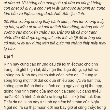
ai nữa cả. Vì không còn mong cầu gì nữa và cũng không
còn ghét bỏ gì nữa cho nên vị ấy đạt được sự bình an trong
tâm hồn và thực chứng được Niết Bàn tịch tĩnh.
20. Nhìn xuống không thấy hãnh diện, nhìn lên không thấy
sợ hãi, vị Mâu ni an trú nơi tự tính bình đẳng, không còn bị
vướng vào một kiến chấp nào. Bấy giờ tất cả mọi tranh
chấp đều đã được ngưng lại, oán thù và tật đố không còn
có mặt, vị ấy tuy đứng trên tuệ giác mà chẳng thấy mảy may
tự hào.
Đại Ý
Kinh này cung cấp những câu trả lời thiết thực cho tình
trạng thế giới hiện tại, đầy hận thù, bạo động, sợ hãi và
khủng bố. Kinh này rất có tính cách hiện đại. Chúng ta
sống trong một thời đại có quá nhiều bạo lực và hận thù,
không gian thảnh thơi an lành càng ngày càng bị thu hẹp,
giống như tình trạng của một con cá càng lúc càng thiếu
nước. Đó là hình ảnh đưa ra trong bài thi kệ thứ hai. Đức
Phật đã nói kinh này từ kinh nghiệm bản thân của Ngài.
Ngài nói ra sự thật muôn đời mà bây giờ ai cũng thấy: trong