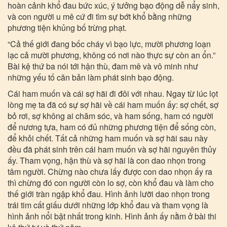
hoàn cảnh khổ đau bức xúc, ý tưởng bạo động dễ nẩy sinh,
và con người u mê cứ đi tìm sự bớt khổ bằng những
phương tiện khủng bố trừng phạt.
“Cả thế giới đang bốc cháy vì bạo lực, mười phương loạn
lạc cả mười phương, không có nơi nào thực sự còn an ổn.”
Bài kệ thứ ba nói tới hận thù, đam mê và vô minh như
những yếu tố căn bản làm phát sinh bạo động.
Cái ham muốn và cái sợ hãi đi đôi với nhau. Ngay từ lúc lọt
lòng mẹ ta đã có sự sợ hãi về cái ham muốn ấy: sợ chết, sợ
bỏ rơi, sợ không ai chăm sóc, và ham sống, ham có người
để nương tựa, ham có đủ những phương tiện để sống còn,
để khỏi chết. Tất cả những ham muốn và sợ hãi sau này
đều đã phát sinh trên cái ham muốn và sợ hãi nguyên thủy
ấy. Tham vọng, hận thù và sợ hãi là con dao nhọn trong
tâm người. Chừng nào chưa lấy được con dao nhọn ấy ra
thì chừng đó con người còn lo sợ, còn khổ đau và làm cho
thế giới tràn ngập khổ đau. Hình ảnh lưỡi dao nhọn trong
trái tim cất giấu dưới những lớp khổ đau và tham vọng là
hình ảnh nổi bật nhất trong kinh. Hình ảnh ấy nằm ở bài thi