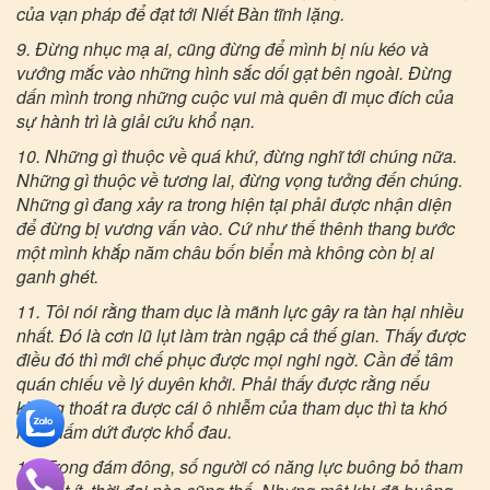
của vạn pháp để đạt tới Niết Bàn tĩnh lặng.
9. Đừng nhục mạ ai, cũng đừng để mình bị níu kéo và
vướng mắc vào những hình sắc dối gạt bên ngoài. Đừng
dấn mình trong những cuộc vui mà quên đi mục đích của
sự hành trì là giải cứu khổ nạn.
10. Những gì thuộc về quá khứ, đừng nghĩ tới chúng nữa.
Những gì thuộc về tương lai, đừng vọng tưởng đến chúng.
Những gì đang xảy ra trong hiện tại phải được nhận diện
để đừng bị vương vấn vào. Cứ như thế thênh thang bước
một mình khắp năm châu bốn biển mà không còn bị ai
ganh ghét.
11. Tôi nói rằng tham dục là mãnh lực gây ra tàn hại nhiều
nhất. Đó là cơn lũ lụt làm tràn ngập cả thế gian. Thấy được
điều đó thì mới chế phục được mọi nghi ngờ. Cần để tâm
quán chiếu về lý duyên khởi. Phải thấy được rằng nếu
không thoát ra được cái ô nhiễm của tham dục thì ta khó
mà chấm dứt được khổ đau.
12. Trong đám đông, số người có năng lực buông bỏ tham