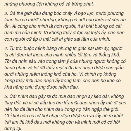
những phương tiện khủng bố và trừng phạt.
3. Cả thế giới đều đang bốc cháy vì bạo lực, mười phương
loạn lạc cả mười phương, không có nơi nào thực sự còn an
ổn. Ai cũng cho mình là hơn người, ít ai biết buông bỏ cái
đam mê của mình. Vì không thấy được sự thực ấy, cho nên
con người cứ ấp ủ mãi cái tri giác sai lầm của mình.
4. Tự trói buộc mình bằng những tri giác sai lầm ấy, người
ta chỉ đem lại thêm cho mình nhiều tối tăm và thống khổ.
Tôi đã nhìn sâu vào trong tâm ý của những người không có
hạnh phúc và tôi đã thấy một mũi dao nhọn được che giấu
dưới những niềm thống khổ của họ. Vì chính họ không
trông thấy mũi dao nhọn ấy trong tâm, cho nên họ khó có
khả năng chịu đựng được niềm đau.
5. Cái niềm đau gây ra do mũi dao nhọn ấy kéo dài, không
thay đổi, và vì cứ tiếp tục ôm lấy mũi dao nhọn ấy mà đi cho
nên họ đã làm cho niềm đau trong họ tràn ngập thế giới.
Chỉ khi nào có cơ hội nhận diện được nó và lấy nó ra khỏi
trái tim thì khổ đau mới không còn và mình mới có cơ hội
dừng lại.