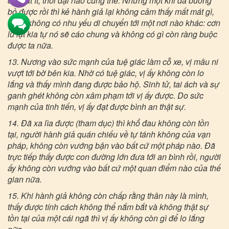
dục rất ít, thời đại nào cũng thế. Nhưng một khi đã buông
bỏ được rồi thì kẻ hành giả lại không cảm thấy mất mát gì,
cũng không có nhu yếu di chuyển tới một nơi nào khác: cơn
lũ lụt kia tự nó sẽ cáo chung và không có gì còn ràng buộc
được ta nữa.
13. Nương vào sức mạnh của tuệ giác làm cỗ xe, vị mâu ni
vượt tới bờ bên kia. Nhờ có tuệ giác, vị ấy không còn lo
lắng và thấy mình đang được bảo hộ. Sinh tử, tai ách và sự
ganh ghét không còn xâm phạm tới vị ấy được. Do sức
mạnh của tinh tiến, vị ấy đạt được bình an thật sự.
14. Đã xa lìa được (tham dục) thì khổ đau không còn tồn
tại, người hành giả quán chiếu về tự tánh không của vạn
pháp, không còn vướng bận vào bất cứ một pháp nào. Đã
trực tiếp thấy được con đường lớn đưa tới an bình rồi, người
ấy không còn vướng vào bất cứ một quan điểm nào của thế
gian nữa.
15. Khi hành giả không còn chấp rằng thân này là mình,
thấy được tính cách không thể nắm bắt và không thật sự
tồn tại của một cái ngã thì vị ấy không còn gì để lo lắng