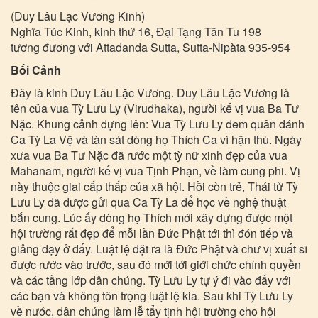
(Duy Lâu Lạc Vương Kinh)
Nghĩa Túc Kinh, kinh thứ 16, Đại Tạng Tân Tu 198
tương đương với Attadanda Sutta, Sutta-Nipàta 935-954
Bối Cảnh
Đây là kinh Duy Lâu Lặc Vương. Duy Lâu Lặc Vương là
tên của vua Tỳ Lưu Ly (Virudhaka), người kế vị vua Ba Tư
Nặc. Khung cảnh dựng lên: Vua Tỳ Lưu Ly đem quân đánh
Ca Tỳ La Vệ và tàn sát dòng họ Thích Ca vì hận thù. Ngày
xưa vua Ba Tư Nặc đã rước một tỳ nữ xinh đẹp của vua
Mahanam, người kế vị vua Tịnh Phạn, về làm cung phi. Vị
này thuộc giai cấp thấp của xã hội. Hồi còn trẻ, Thái tử Tỳ
Lưu Ly đã được gửi qua Ca Tỳ La để học về nghệ thuật
bắn cung. Lúc ấy dòng họ Thích mới xây dựng được một
hội trường rất đẹp để mỗi lần Đức Phật tới thì đón tiếp và
giảng dạy ở đấy. Luật lệ đặt ra là Đức Phật và chư vị xuất sĩ
được rước vào trước, sau đó mới tới giới chức chính quyền
và các tầng lớp dân chúng. Tỳ Lưu Ly tự ý đi vào đấy với
các bạn và không tôn trọng luật lệ kia. Sau khi Tỳ Lưu Ly
về nước, dân chúng làm lễ tẩy tịnh hội trường cho hội