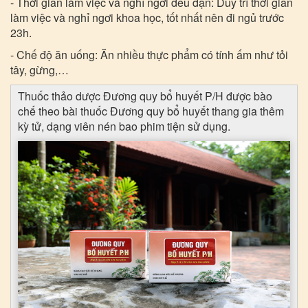
- Thời gian làm việc và nghỉ ngơi đều đặn: Duy trì thời gian
làm việc và nghỉ ngơi khoa học, tốt nhất nên đi ngủ trước
23h.
- Chế độ ăn uống: Ăn nhiều thực phẩm có tính ấm như tỏi
tây, gừng,…
Thuốc thảo dược Đương quy bổ huyết P/H được bào
chế theo bài thuốc Đương quy bổ huyết thang gia thêm
kỳ tử, dạng viên nén bao phim tiện sử dụng.