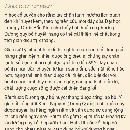
Gửi lúc 15:17' 19/11/2024
Y học cổ truyền cho rằng tay chân lạnh thường liên quan
đến khí huyết kém, theo nghiên cứu mới đây của Đại học
Trung y Dược Bắc Kinh cho thấy bài thuốc cổ phương
Đương quy bổ huyết thang có thể cải thiện thể chất trong
thời gian điều trị 3 tháng.
Giáo sư Lý, chủ nhiệm đề tài nghiên cứu cho biết, trong số
hàng nghìn bệnh nhân được ông điều trị chứng tay chân
lạnh, số bệnh nhân đạt hiệu quả lên đến 85%, tay chân
bệnh nhân dần chuyển từ lạnh sang ấm, sắc mặt hồng hào
hơn, trạng thái tinh thần được cải thiện, đặc biệt đối với
bệnh nhân lạnh tay chân lâu ngày, sau quá trình điều trị,
chất lượng cuộc sống được cải thiện đáng kể.
Bài thuốc Đương quy bổ huyết thang được sáng lập bởi Y
gia nổi tiếng đời Kim - Nguyên (Trung Quốc), bài thuốc này
được truyền lại hàng ngàn năm và vẫn được sử dụng rộng
rãi cho đến ngày nay. Bài thuốc gồm 2 vị thuốc là Hoàng kỳ
và đương quy kết hợp với nhau. Hai vị thuốc kết hợp bổ
sung cho nhau, phát huy tác dụng bổ khí dưỡng huyết.