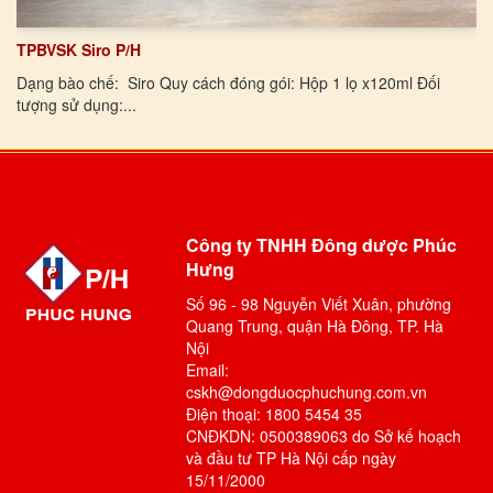
TPBVSK Siro P/H
Dạng bào chế: Siro Quy cách đóng gói: Hộp 1 lọ x120ml Đối
tượng sử dụng:...
Công ty TNHH Đông dược Phúc
Hưng
Số 96 - 98 Nguyễn Viết Xuân, phường
Quang Trung, quận Hà Đông, TP. Hà
Nội
Email:
cskh@dongduocphuchung.com.vn
Điện thoại: 1800 5454 35
CNĐKDN: 0500389063 do Sở kế hoạch
và đầu tư TP Hà Nội cấp ngày
15/11/2000