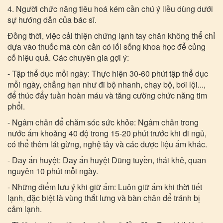
4. Người chức năng tiêu hoá kém cần chú ý liều dùng dưới
sự hướng dẫn của bác sĩ.
Đồng thời, việc cải thiện chứng lạnh tay chân không thể chỉ
dựa vào thuốc mà còn cần có lối sống khoa học để củng
cố hiệu quả. Các chuyên gia gợi ý:
- Tập thể dục mỗi ngày: Thực hiện 30-60 phút tập thể dục
mỗi ngày, chẳng hạn như đi bộ nhanh, chạy bộ, bơi lội...,
để thúc đẩy tuần hoàn máu và tăng cường chức năng tim
phổi.
- Ngâm chân để chăm sóc sức khỏe: Ngâm chân trong
nước ấm khoảng 40 độ trong 15-20 phút trước khi đi ngủ,
có thể thêm lát gừng, nghệ tây và các dược liệu ấm khác.
- Day ấn huyệt: Day ấn huyệt Dũng tuyền, thái khê, quan
nguyên 10 phút mỗi ngày.
- Những điểm lưu ý khi giữ ấm: Luôn giữ ấm khi thời tiết
lạnh, đặc biệt là vùng thắt lưng và bàn chân để tránh bị
cảm lạnh.