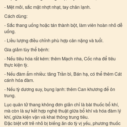
- Mệt mỏi, sắc mặt nhợt nhạt, tay chân lạnh.
Cách dùng:
- Sắc thang uống hoặc tán thành bột, làm viên hoàn nhỏ dễ
uống.
- Liều lượng điều chỉnh phù hợp cân nặng và tuổi.
Gia giảm tùy thể bệnh:
- Nếu tiêu hóa rất kém: thêm Mạch nha, Cốc nha để tiêu
thực kiện tỳ.
- Nếu đàm ẩm nhiều: tăng Trần bì, Bán hạ, có thể thêm Cát
cánh hóa đàm.
- Nếu tỳ dương suy, bụng lạnh: thêm Can khương để ôn
trung.
Lục quân tử thang không đơn giản chỉ là bài thuốc bổ khí,
mà còn là sự kết hợp nghệ thuật giữa bổ khí và hóa đàm lý
khí, giữa kiện vận và khai thông trung tiêu.
Đặc biệt với trẻ nhỏ bị biếng ăn do tỳ vị yếu, phương thuốc