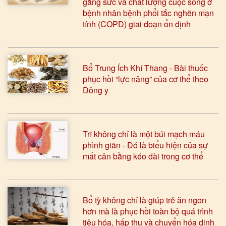
gắng sức và chất lượng cuộc sống ở
bệnh nhân bệnh phổi tắc nghẽn mạn
tính (COPD) giai đoạn ổn định
Bổ Trung Ích Khí Thang - Bài thuốc
phục hồi “lực nâng” của cơ thể theo
Đông y
Trĩ không chỉ là một búi mạch máu
phình giãn - Đó là biểu hiện của sự
mất cân bằng kéo dài trong cơ thể
Bổ tỳ không chỉ là giúp trẻ ăn ngon
hơn mà là phục hồi toàn bộ quá trình
tiêu hóa, hấp thu và chuyển hóa dinh