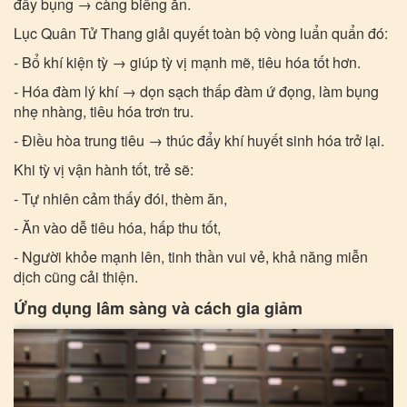
đầy bụng → càng biếng ăn.
Lục Quân Tử Thang giải quyết toàn bộ vòng luẩn quẩn đó:
- Bổ khí kiện tỳ → giúp tỳ vị mạnh mẽ, tiêu hóa tốt hơn.
- Hóa đàm lý khí → dọn sạch thấp đàm ứ đọng, làm bụng
nhẹ nhàng, tiêu hóa trơn tru.
- Điều hòa trung tiêu → thúc đẩy khí huyết sinh hóa trở lại.
Khi tỳ vị vận hành tốt, trẻ sẽ:
- Tự nhiên cảm thấy đói, thèm ăn,
- Ăn vào dễ tiêu hóa, hấp thu tốt,
- Người khỏe mạnh lên, tinh thần vui vẻ, khả năng miễn
dịch cũng cải thiện.
Ứng dụng lâm sàng và cách gia giảm