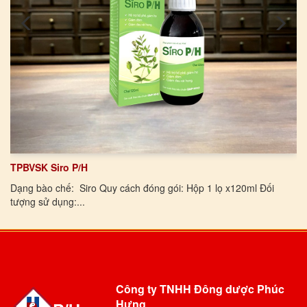
TPBVSK Siro P/H
Dạng bào chế: Siro Quy cách đóng gói: Hộp 1 lọ x120ml Đối
tượng sử dụng:...
Công ty TNHH Đông dược Phúc
Hưng