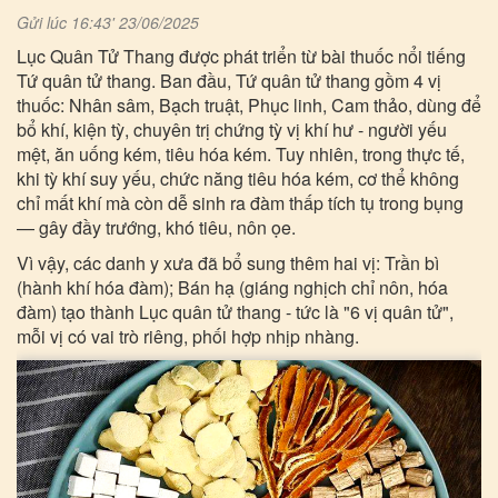
Gửi lúc 16:43' 23/06/2025
Lục Quân Tử Thang được phát triển từ bài thuốc nổi tiếng
Tứ quân tử thang. Ban đầu, Tứ quân tử thang gồm 4 vị
thuốc: Nhân sâm, Bạch truật, Phục linh, Cam thảo, dùng để
bổ khí, kiện tỳ, chuyên trị chứng tỳ vị khí hư - người yếu
mệt, ăn uống kém, tiêu hóa kém. Tuy nhiên, trong thực tế,
khi tỳ khí suy yếu, chức năng tiêu hóa kém, cơ thể không
chỉ mất khí mà còn dễ sinh ra đàm thấp tích tụ trong bụng
— gây đầy trướng, khó tiêu, nôn ọe.
Vì vậy, các danh y xưa đã bổ sung thêm hai vị: Trần bì
(hành khí hóa đàm); Bán hạ (giáng nghịch chỉ nôn, hóa
đàm) tạo thành Lục quân tử thang - tức là "6 vị quân tử",
mỗi vị có vai trò riêng, phối hợp nhịp nhàng.