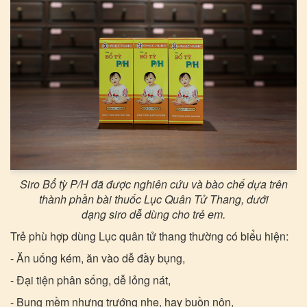
Siro Bổ tỳ P/H đã được nghiên cứu và bào chế dựa trên
thành phần bài thuốc Lục Quân Tử Thang, dưới
dạng siro dễ dùng cho trẻ em.
Trẻ phù hợp dùng Lục quân tử thang thường có biểu hiện:
- Ăn uống kém, ăn vào dễ đầy bụng,
- Đại tiện phân sống, dễ lỏng nát,
- Bụng mềm nhưng trướng nhẹ, hay buồn nôn,